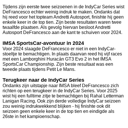
Tijdens zijn eerste twee seizoenen in de IndyCar Series wist
DeFrancesco echter weinig indruk te maken. Ondanks dat
hij reed voor het topteam Andretti Autosport, finishte hij geen
enkele keer in de top tien. Zijn beste resultaten waren twee
twaalfde plaatsen. Als gevolg hiervan besloot Andretti
Autosport DeFrancesco aan de kant te schuiven voor 2024.
IMSA SportsCar-avontuur in 2024
Voor 2024 slaagde DeFrancesco er niet in een IndyCar-
stoeltje te bemachtigen. In plaats daarvan reed hij vijf races
met een Lamborghini Huracán GT3 Evo 2 in het IMSA
SportsCar Championship. Zijn beste resultaat was een
tweede plaats tijdens Petit Le Mans.
Terugkeer naar de IndyCar Series
Ondanks zijn uitstapje naar IMSA bleef DeFrancesco zich
richten op een terugkeer in de IndyCar Series. Voor 2025
wist hij een fulltime zitje te bemachtigen bij Rahal Letterman
Lanigan Racing. Ook zijn derde volledige IndyCar seizoen
zou weinig indrukwekkend blijken - hij finishte ook dit
seizoen geen enkele keer in de top tien en eindigde als
26ste in het kampioenschap.