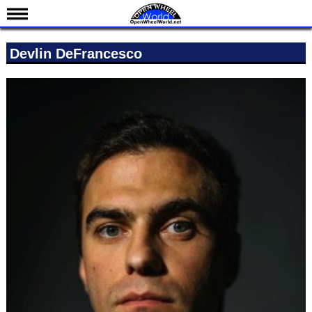
Nieuws
Devlin DeFrancesco
Kalender
Uitslagen
Standen
Coureurs
Teams
IndyCar 101
Indy 500
English