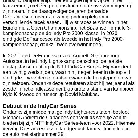
British Championship. Hier eindigde hij als vijfde in het
klassement, met één poleposition en drie overwinningen op
zijn naam. In de daaropvolgende jaren behaalde
DeFrancesco meer dan twintig podiumplekken in
verschillende raceklassen. Hij wist races te winnen in het
Euroformula Open Championship, het Spaanse Formule 3-
kampioenschap en de Indy Pro 2000-klasse. In 2020
eindigde DeFrancesco als tweede in het Indy Pro 2000-
kampioenschap, dankzij twee overwinningen.
In 2021 reed DeFrancesco voor Andretti Steinbrenner
Autosport in het Indy Lights-kampioenschap, de laatste
opstapklasse richting de NTT IndyCar Series. Hij nam deel
aan twintig wedstrijden, waarin hij negen keer in de top vijf
eindigde. Twee derde plaatsen waren de hoogtepunten van
zijn seizoen. Ondanks deze resultaten sloot hij het jaar af als
zesde in het eindklassement, op grote afstand van kampioen
Kyle Kirkwood en runner-up David Malukas.
Debuut in de IndyCar Series
Ondanks zijn middelmatige Indy Lights-resultaten, besloot
Michael Andretti de Canadees een voltijds stoeltje aan te
bieden bij zijn NTT IndyCar Series-team voor 2022. Hiermee
verving DeFrancesco zijn landgenoot James Hinchcliffe in
de auto met startnummer 29.