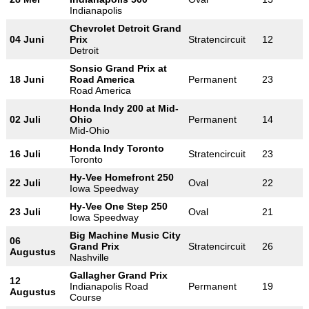
Indianapolis
Chevrolet Detroit Grand
04 Juni
Prix
Stratencircuit
12
Detroit
Sonsio Grand Prix at
18 Juni
Road America
Permanent
23
Road America
Honda Indy 200 at Mid-
02 Juli
Ohio
Permanent
14
Mid-Ohio
Honda Indy Toronto
16 Juli
Stratencircuit
23
Toronto
Hy-Vee Homefront 250
22 Juli
Oval
22
Iowa Speedway
Hy-Vee One Step 250
23 Juli
Oval
21
Iowa Speedway
Big Machine Music City
06
Grand Prix
Stratencircuit
26
Augustus
Nashville
Gallagher Grand Prix
12
Indianapolis Road
Permanent
19
Augustus
Course