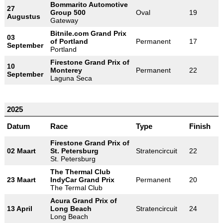
Bommarito Automotive
27
Group 500
Oval
19
Augustus
Gateway
Bitnile.com Grand Prix
03
of Portland
Permanent
17
September
Portland
Firestone Grand Prix of
10
Monterey
Permanent
22
September
Laguna Seca
2025
Datum
Race
Type
Finish
Firestone Grand Prix of
02 Maart
St. Petersburg
Stratencircuit
22
St. Petersburg
The Thermal Club
23 Maart
IndyCar Grand Prix
Permanent
20
The Termal Club
Acura Grand Prix of
13 April
Long Beach
Stratencircuit
24
Long Beach