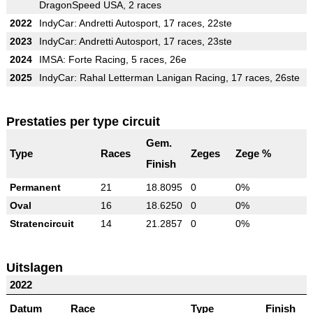
DragonSpeed USA, 2 races
2022
IndyCar: Andretti Autosport, 17 races, 22ste
2023
IndyCar: Andretti Autosport, 17 races, 23ste
2024
IMSA: Forte Racing, 5 races, 26e
2025
IndyCar: Rahal Letterman Lanigan Racing, 17 races, 26ste
Prestaties per type circuit
Gem.
Type
Races
Zeges
Zege %
Finish
Permanent
21
18.8095
0
0%
Oval
16
18.6250
0
0%
Stratencircuit
14
21.2857
0
0%
Uitslagen
2022
Datum
Race
Type
Finish