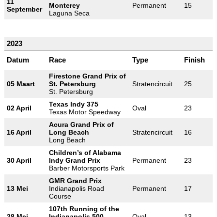
11
Monterey
Permanent
15
September
Laguna Seca
2023
Datum
Race
Type
Finish
Firestone Grand Prix of
05 Maart
St. Petersburg
Stratencircuit
25
St. Petersburg
Texas Indy 375
02 April
Oval
23
Texas Motor Speedway
Acura Grand Prix of
16 April
Long Beach
Stratencircuit
16
Long Beach
Children’s of Alabama
30 April
Indy Grand Prix
Permanent
23
Barber Motorsports Park
GMR Grand Prix
13 Mei
Indianapolis Road
Permanent
17
Course
107th Running of the
28 Mei
Indianapolis 500
Oval
13