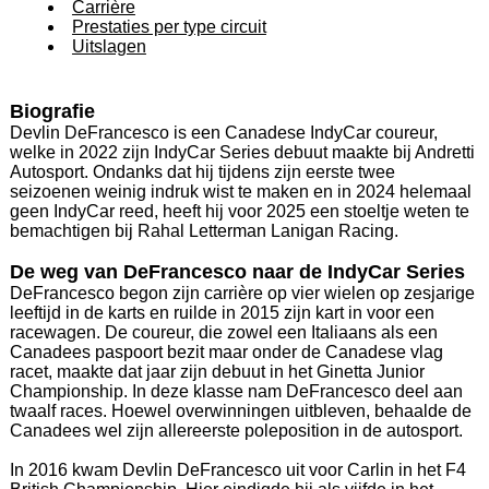
Carrière
Prestaties per type circuit
Uitslagen
Biografie
Devlin DeFrancesco is een Canadese IndyCar coureur,
welke in 2022 zijn IndyCar Series debuut maakte bij Andretti
Autosport. Ondanks dat hij tijdens zijn eerste twee
seizoenen weinig indruk wist te maken en in 2024 helemaal
geen IndyCar reed, heeft hij voor 2025 een stoeltje weten te
bemachtigen bij Rahal Letterman Lanigan Racing.
De weg van DeFrancesco naar de IndyCar Series
DeFrancesco begon zijn carrière op vier wielen op zesjarige
leeftijd in de karts en ruilde in 2015 zijn kart in voor een
racewagen. De coureur, die zowel een Italiaans als een
Canadees paspoort bezit maar onder de Canadese vlag
racet, maakte dat jaar zijn debuut in het Ginetta Junior
Championship. In deze klasse nam DeFrancesco deel aan
twaalf races. Hoewel overwinningen uitbleven, behaalde de
Canadees wel zijn allereerste poleposition in de autosport.
In 2016 kwam Devlin DeFrancesco uit voor Carlin in het F4