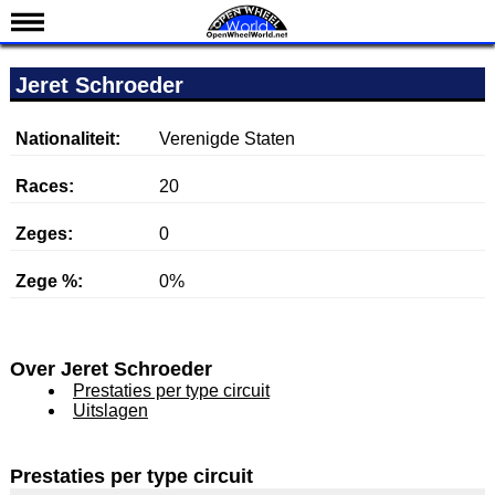
Nieuws
Jeret Schroeder
Kalender
Uitslagen
Nationaliteit:
Verenigde Staten
Standen
Races:
20
Coureurs
Zeges:
0
Teams
Zege %:
0%
IndyCar 101
Indy 500
English
Over Jeret Schroeder
Prestaties per type circuit
Uitslagen
Prestaties per type circuit