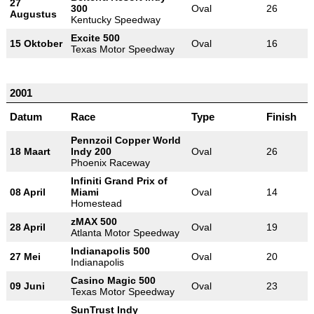
27
300
Oval
26
Augustus
Kentucky Speedway
Excite 500
15 Oktober
Oval
16
Texas Motor Speedway
2001
Datum
Race
Type
Finish
Pennzoil Copper World
18 Maart
Indy 200
Oval
26
Phoenix Raceway
Infiniti Grand Prix of
08 April
Miami
Oval
14
Homestead
zMAX 500
28 April
Oval
19
Atlanta Motor Speedway
Indianapolis 500
27 Mei
Oval
20
Indianapolis
Casino Magic 500
09 Juni
Oval
23
Texas Motor Speedway
SunTrust Indy