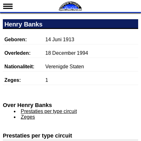
Nieuws
Henry Banks
Kalender
Uitslagen
Geboren:
14 Juni 1913
Standen
Overleden:
18 December 1994
Coureurs
Nationaliteit:
Verenigde Staten
Teams
Zeges:
1
IndyCar 101
Indy 500
English
Over Henry Banks
Prestaties per type circuit
Zeges
Prestaties per type circuit