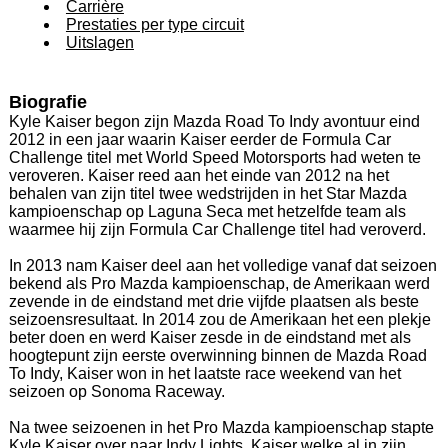
Carrière
Prestaties per type circuit
Uitslagen
Biografie
Kyle Kaiser begon zijn Mazda Road To Indy avontuur eind
2012 in een jaar waarin Kaiser eerder de Formula Car
Challenge titel met World Speed Motorsports had weten te
veroveren. Kaiser reed aan het einde van 2012 na het
behalen van zijn titel twee wedstrijden in het Star Mazda
kampioenschap op Laguna Seca met hetzelfde team als
waarmee hij zijn Formula Car Challenge titel had veroverd.
In 2013 nam Kaiser deel aan het volledige vanaf dat seizoen
bekend als Pro Mazda kampioenschap, de Amerikaan werd
zevende in de eindstand met drie vijfde plaatsen als beste
seizoensresultaat. In 2014 zou de Amerikaan het een plekje
beter doen en werd Kaiser zesde in de eindstand met als
hoogtepunt zijn eerste overwinning binnen de Mazda Road
To Indy, Kaiser won in het laatste race weekend van het
seizoen op Sonoma Raceway.
Na twee seizoenen in het Pro Mazda kampioenschap stapte
Kyle Kaiser over naar Indy Lights, Kaiser welke al in zijn