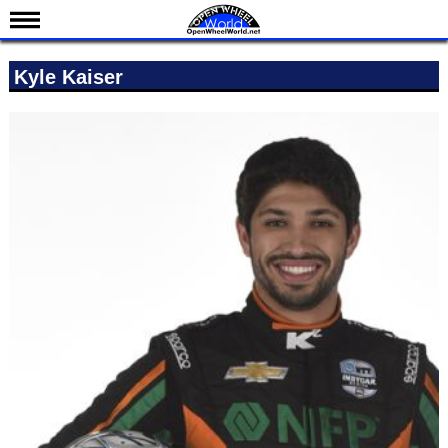
Nieuws
Kyle Kaiser
Kalender
Uitslagen
Standen
Coureurs
Teams
IndyCar 101
Indy 500
English