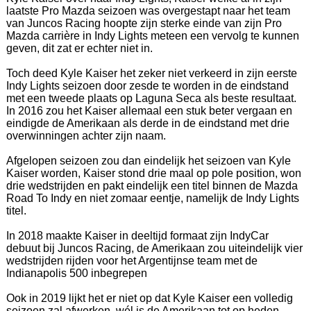
laatste Pro Mazda seizoen was overgestapt naar het team
van Juncos Racing hoopte zijn sterke einde van zijn Pro
Mazda carrière in Indy Lights meteen een vervolg te kunnen
geven, dit zat er echter niet in.
Toch deed Kyle Kaiser het zeker niet verkeerd in zijn eerste
Indy Lights seizoen door zesde te worden in de eindstand
met een tweede plaats op Laguna Seca als beste resultaat.
In 2016 zou het Kaiser allemaal een stuk beter vergaan en
eindigde de Amerikaan als derde in de eindstand met drie
overwinningen achter zijn naam.
Afgelopen seizoen zou dan eindelijk het seizoen van Kyle
Kaiser worden, Kaiser stond drie maal op pole position, won
drie wedstrijden en pakt eindelijk een titel binnen de Mazda
Road To Indy en niet zomaar eentje, namelijk de Indy Lights
titel.
In 2018 maakte Kaiser in deeltijd formaat zijn IndyCar
debuut bij Juncos Racing, de Amerikaan zou uiteindelijk vier
wedstrijden rijden voor het Argentijnse team met de
Indianapolis 500 inbegrepen
Ook in 2019 lijkt het er niet op dat Kyle Kaiser een volledig
seizoen zal afwerken, wél is de Amerikaan tot op heden