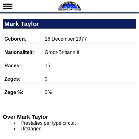
Nieuws
Mark Taylor
Kalender
Uitslagen
Geboren:
16 December 1977
Standen
Nationaliteit:
Groot-Brittannië
Coureurs
Races:
15
Teams
Zeges:
0
IndyCar 101
Indy 500
Zege %:
0%
English
Over Mark Taylor
Prestaties per type circuit
Uitslagen