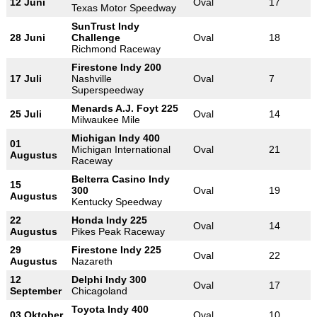
12 Juni
Oval
17
Texas Motor Speedway
SunTrust Indy
28 Juni
Challenge
Oval
18
Richmond Raceway
Firestone Indy 200
17 Juli
Nashville
Oval
7
Superspeedway
Menards A.J. Foyt 225
25 Juli
Oval
14
Milwaukee Mile
Michigan Indy 400
01
Michigan International
Oval
21
Augustus
Raceway
Belterra Casino Indy
15
300
Oval
19
Augustus
Kentucky Speedway
22
Honda Indy 225
Oval
14
Augustus
Pikes Peak Raceway
29
Firestone Indy 225
Oval
22
Augustus
Nazareth
12
Delphi Indy 300
Oval
17
September
Chicagoland
Toyota Indy 400
03 Oktober
Oval
10