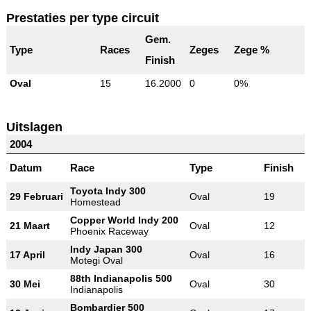
Prestaties per type circuit
Gem.
Type
Races
Zeges
Zege %
Finish
Oval
15
16.2000
0
0%
Uitslagen
2004
Datum
Race
Type
Finish
Toyota Indy 300
29 Februari
Oval
19
Homestead
Copper World Indy 200
21 Maart
Oval
12
Phoenix Raceway
Indy Japan 300
17 April
Oval
16
Motegi Oval
88th Indianapolis 500
30 Mei
Oval
30
Indianapolis
Bombardier 500