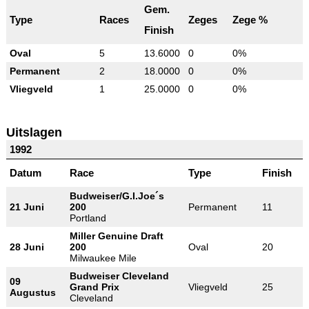
Gem.
Type
Races
Zeges
Zege %
Finish
Oval
5
13.6000
0
0%
Permanent
2
18.0000
0
0%
Vliegveld
1
25.0000
0
0%
Uitslagen
1992
Datum
Race
Type
Finish
Budweiser/G.I.Joe´s
21 Juni
200
Permanent
11
Portland
Miller Genuine Draft
28 Juni
200
Oval
20
Milwaukee Mile
Budweiser Cleveland
09
Grand Prix
Vliegveld
25
Augustus
Cleveland