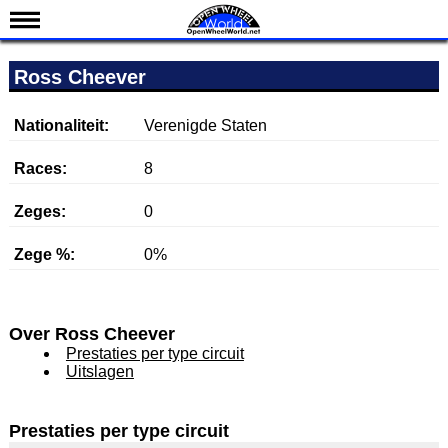
Nieuws
Ross Cheever
Kalender
Uitslagen
Nationaliteit:
Verenigde Staten
Standen
Races:
8
Coureurs
Zeges:
0
Teams
Zege %:
0%
IndyCar 101
Indy 500
English
Over Ross Cheever
Prestaties per type circuit
Uitslagen
Prestaties per type circuit