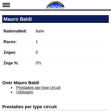
Nieuws
Mauro Baldi
Kalender
Uitslagen
Nationaliteit:
Italie
Standen
Races:
1
Coureurs
Zeges:
0
Teams
Zege %:
0%
IndyCar 101
Indy 500
English
Over Mauro Baldi
Prestaties per type circuit
Uitslagen
Prestaties per type circuit