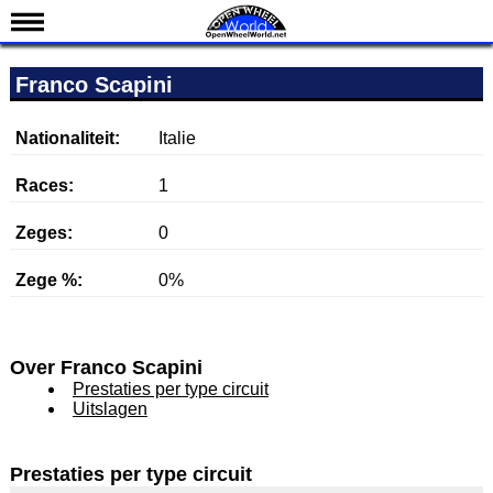
Nieuws
Franco Scapini
Kalender
Uitslagen
Nationaliteit:
Italie
Standen
Races:
1
Coureurs
Zeges:
0
Teams
Zege %:
0%
IndyCar 101
Indy 500
English
Over Franco Scapini
Prestaties per type circuit
Uitslagen
Prestaties per type circuit