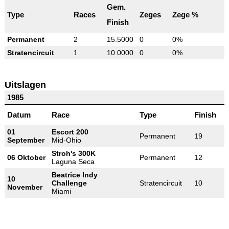
Gem.
Type
Races
Zeges
Zege %
Finish
Permanent
2
15.5000
0
0%
Stratencircuit
1
10.0000
0
0%
Uitslagen
1985
Datum
Race
Type
Finish
01
Escort 200
Permanent
19
September
Mid-Ohio
Stroh's 300K
06 Oktober
Permanent
12
Laguna Seca
Beatrice Indy
10
Challenge
Stratencircuit
10
November
Miami