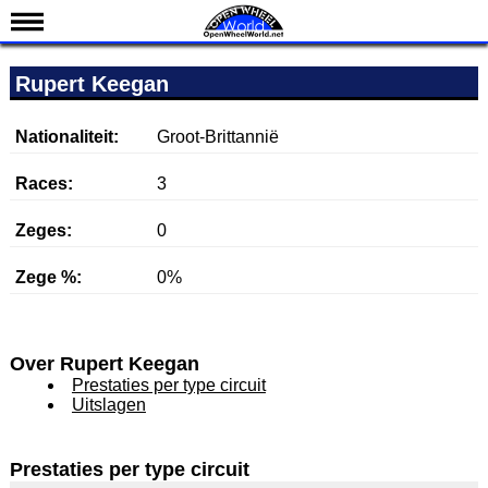
Nieuws
Rupert Keegan
Kalender
Uitslagen
Nationaliteit:
Groot-Brittannië
Standen
Races:
3
Coureurs
Zeges:
0
Teams
Zege %:
0%
IndyCar 101
Indy 500
English
Over Rupert Keegan
Prestaties per type circuit
Uitslagen
Prestaties per type circuit