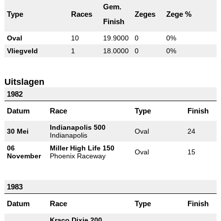
Gem.
Type
Races
Zeges
Zege %
Finish
Oval
10
19.9000
0
0%
Vliegveld
1
18.0000
0
0%
Uitslagen
1982
Datum
Race
Type
Finish
Indianapolis 500
30 Mei
Oval
24
Indianapolis
06
Miller High Life 150
Oval
15
November
Phoenix Raceway
1983
Datum
Race
Type
Finish
Kraco Dixie 200