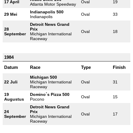
17 April
Oval
19
Atlanta Motor Speedway
Indianapolis 500
29 Mei
Oval
33
Indianapolis
Detroit News Grand
28
Prix
Oval
18
September
Michigan International
Raceway
1984
Datum
Race
Type
Finish
Michigan 500
22 Juli
Michigan International
Oval
31
Raceway
19
Domino´s Pizza 500
Oval
15
Augustus
Pocono
Detroit News Grand
24
Prix
Oval
17
September
Michigan International
Raceway