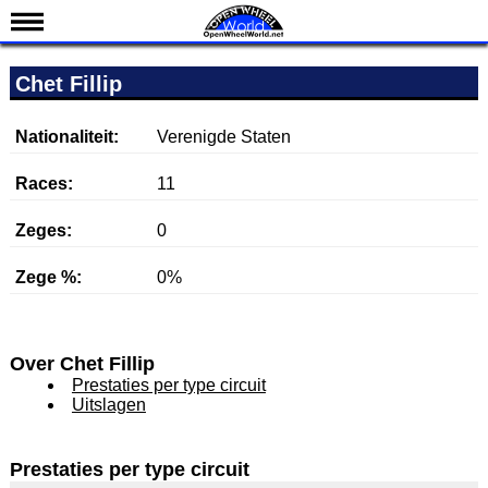
Nieuws
Chet Fillip
Kalender
Uitslagen
Nationaliteit:
Verenigde Staten
Standen
Races:
11
Coureurs
Zeges:
0
Teams
Zege %:
0%
IndyCar 101
Indy 500
English
Over Chet Fillip
Prestaties per type circuit
Uitslagen
Prestaties per type circuit