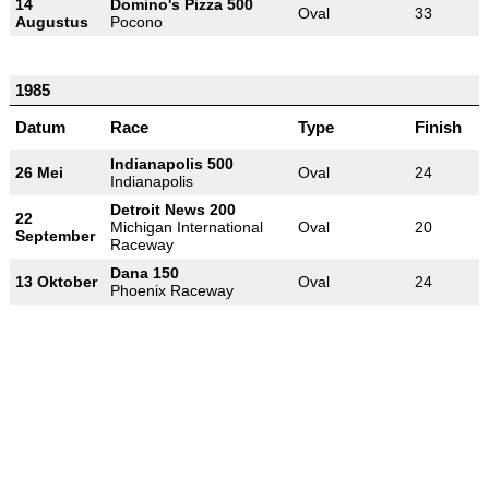
14
Domino's Pizza 500
Oval
33
Augustus
Pocono
1985
Datum
Race
Type
Finish
Indianapolis 500
26 Mei
Oval
24
Indianapolis
Detroit News 200
22
Michigan International
Oval
20
September
Raceway
Dana 150
13 Oktober
Oval
24
Phoenix Raceway