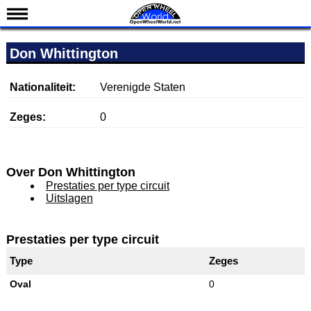
Nieuws
Don Whittington
Kalender
Uitslagen
Nationaliteit:
Verenigde Staten
Standen
Zeges:
0
Coureurs
Teams
Over Don Whittington
IndyCar 101
Prestaties per type circuit
Uitslagen
Indy 500
English
Prestaties per type circuit
Type
Zeges
Oval
0