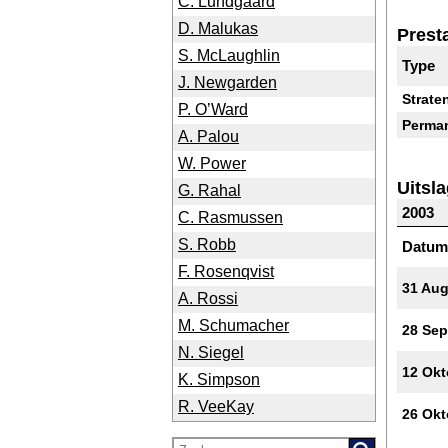
C. Lundgaard
D. Malukas
Presta
S. McLaughlin
Type
J. Newgarden
Straten
P. O’Ward
Perma
A. Palou
W. Power
Uitsl
G. Rahal
2003
C. Rasmussen
S. Robb
Datum
F. Rosenqvist
31 Au
A. Rossi
M. Schumacher
28 Se
N. Siegel
12 Okt
K. Simpson
R. VeeKay
26 Okt