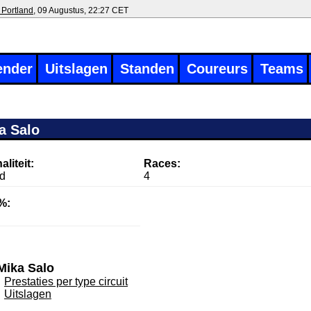
 Portland
, 09 Augustus, 22:27 CET
ender
Uitslagen
Standen
Coureurs
Teams
a Salo
aliteit:
Races:
nd
4
%:
Mika Salo
Prestaties per type circuit
Uitslagen