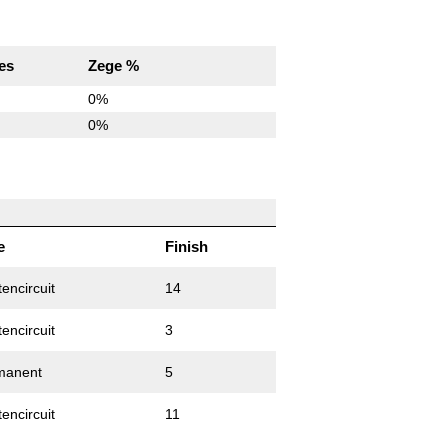
es
Zege %
0%
0%
e
Finish
tencircuit
14
tencircuit
3
manent
5
tencircuit
11