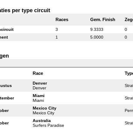
ties per type circuit
Races
Gem. Finish
Zeg
circuit
3
9.3333
0
nent
1
5.0000
0
agen
Race
Typ
Denver
gustus
Stra
Denver
Miami
ptember
Stra
Miami
Mexico City
ober
Per
Mexico City
Australia
ober
Stra
Surfers Paradise