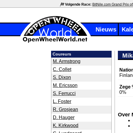
Volgende Race:
BitNile.com Grand Prix of
Nieuws
Kal
Coureurs
Mik
M. Armstrong
C. Collet
Nation
Finla
S. Dixon
M. Ericsson
Zege 
0%
S. Ferrucci
L. Foster
R. Grosjean
Over 
D. Hauger
K. Kirkwood