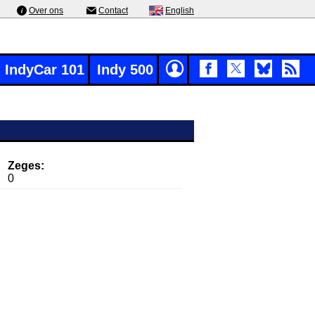
Over ons
Contact
English
IndyCar 101
Indy 500
Zeges:
0