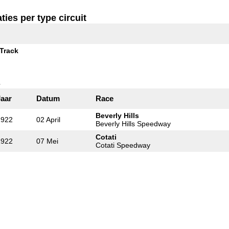
ties per type circuit
Track
s
Jaar
Datum
Race
Beverly Hills
1922
02 April
Beverly Hills Speedway
Cotati
1922
07 Mei
Cotati Speedway