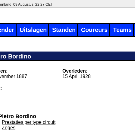
ortland
, 09 Augustus, 22:27 CET
ender
Uitslagen
Standen
Coureurs
Teams
tro Bordino
en:
Overleden:
vember 1887
15 April 1928
:
Pietro Bordino
Prestaties per type circuit
Zeges