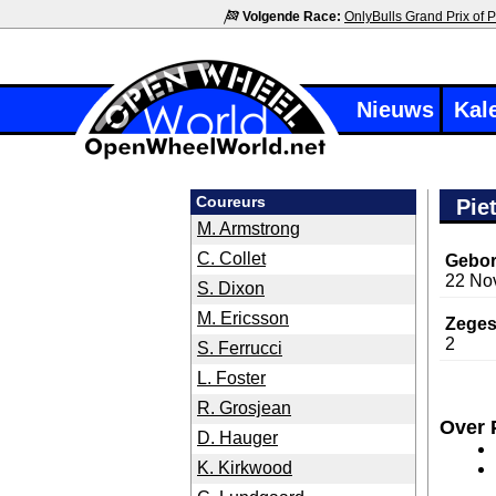
Volgende Race:
OnlyBulls Grand Prix of P
Nieuws
Kal
Coureurs
Pie
M. Armstrong
C. Collet
Gebor
22 No
S. Dixon
M. Ericsson
Zeges
2
S. Ferrucci
L. Foster
R. Grosjean
Over 
D. Hauger
K. Kirkwood