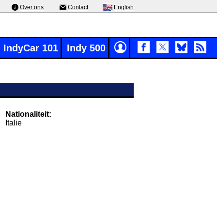
Over ons
Contact
English
IndyCar 101
Indy 500
Nationaliteit:
Italie