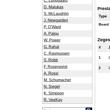
C. Lundgaard
D. Malukas
Presta
S. McLaughlin
Type
J. Newgarden
Board 
P. O’Ward
A. Palou
Zege
W. Power
G. Rahal
#
C. Rasmussen
1
S. Robb
F. Rosenqvist
2
A. Rossi
M. Schumacher
N. Siegel
K. Simpson
R. VeeKay