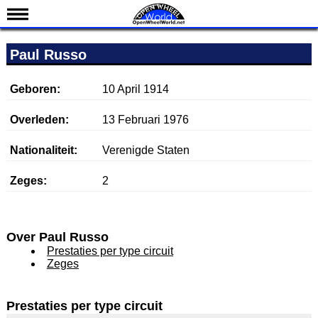
Nieuws
Paul Russo
Kalender
Uitslagen
Geboren:
10 April 1914
Standen
Overleden:
13 Februari 1976
Coureurs
Nationaliteit:
Verenigde Staten
Teams
Zeges:
2
IndyCar 101
Indy 500
English
Over Paul Russo
Prestaties per type circuit
Zeges
Prestaties per type circuit