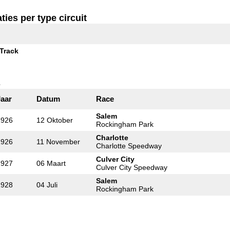
ties per type circuit
Track
s
Jaar
Datum
Race
Salem
1926
12 Oktober
Rockingham Park
Charlotte
1926
11 November
Charlotte Speedway
Culver City
1927
06 Maart
Culver City Speedway
Salem
1928
04 Juli
Rockingham Park