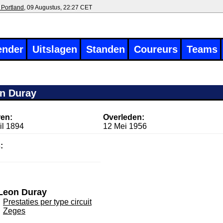
 Portland
, 09 Augustus, 22:27 CET
ender
Uitslagen
Standen
Coureurs
Teams
n Duray
en:
Overleden:
il 1894
12 Mei 1956
:
Leon Duray
Prestaties per type circuit
Zeges