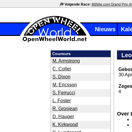
Volgende Race:
BitNile.com Grand Prix of
Nieuws
Kal
Coureurs
Leo
M. Armstrong
C. Collet
Gebor
30 Apr
S. Dixon
M. Ericsson
Zeges
4
S. Ferrucci
L. Foster
R. Grosjean
Over 
D. Hauger
K. Kirkwood