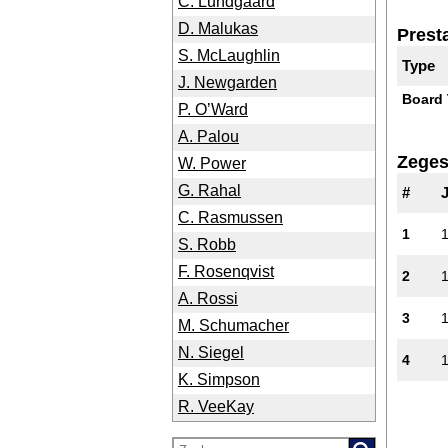
C. Lundgaard
D. Malukas
Presta
S. McLaughlin
Type
J. Newgarden
Board 
P. O’Ward
A. Palou
Zege
W. Power
G. Rahal
#
C. Rasmussen
1
S. Robb
F. Rosenqvist
2
A. Rossi
3
M. Schumacher
N. Siegel
4
K. Simpson
R. VeeKay