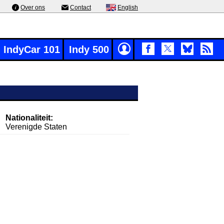
Over ons
Contact
English
IndyCar 101
Indy 500
Nationaliteit:
Verenigde Staten