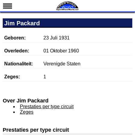
Nieuws
Jim Packard
Kalender
Uitslagen
Geboren:
23 Juli 1931
Standen
Overleden:
01 Oktober 1960
Coureurs
Nationaliteit:
Verenigde Staten
Teams
Zeges:
1
IndyCar 101
Indy 500
English
Over Jim Packard
Prestaties per type circuit
Zeges
Prestaties per type circuit