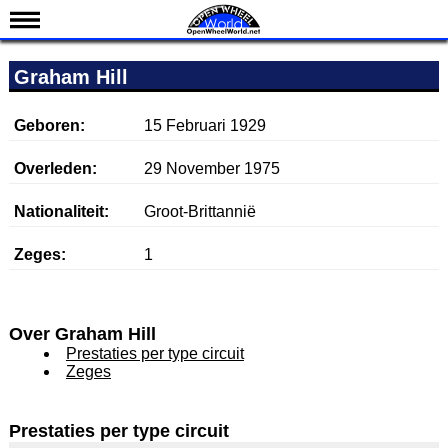
Nieuws
Graham Hill
Kalender
Uitslagen
Geboren:
15 Februari 1929
Standen
Overleden:
29 November 1975
Coureurs
Nationaliteit:
Groot-Brittannië
Teams
Zeges:
1
IndyCar 101
Indy 500
English
Over Graham Hill
Prestaties per type circuit
Zeges
Prestaties per type circuit