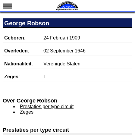
Nieuws
George Robson
Kalender
Uitslagen
Geboren:
24 Februari 1909
Standen
Overleden:
02 September 1646
Coureurs
Nationaliteit:
Verenigde Staten
Teams
Zeges:
1
IndyCar 101
Indy 500
English
Over George Robson
Prestaties per type circuit
Zeges
Prestaties per type circuit