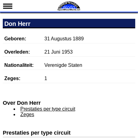
Nieuws
Don Herr
Kalender
Uitslagen
Geboren:
31 Augustus 1889
Standen
Overleden:
21 Juni 1953
Coureurs
Nationaliteit:
Verenigde Staten
Teams
Zeges:
1
IndyCar 101
Indy 500
English
Over Don Herr
Prestaties per type circuit
Zeges
Prestaties per type circuit