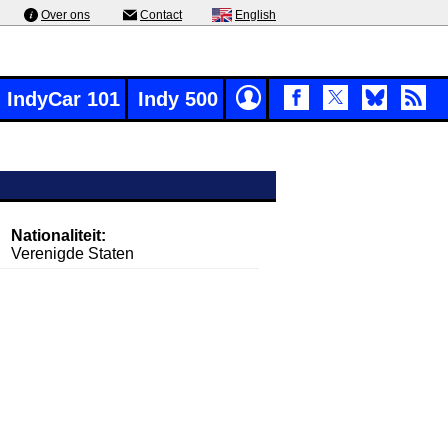
Over ons
Contact
English
IndyCar 101
Indy 500
Nationaliteit:
Verenigde Staten