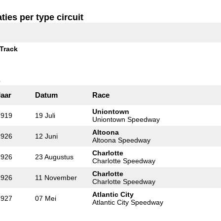
ties per type circuit
Track
s
Jaar
Datum
Race
Uniontown
1919
19 Juli
Uniontown Speedway
Altoona
1926
12 Juni
Altoona Speedway
Charlotte
1926
23 Augustus
Charlotte Speedway
Charlotte
1926
11 November
Charlotte Speedway
Atlantic City
1927
07 Mei
Atlantic City Speedway