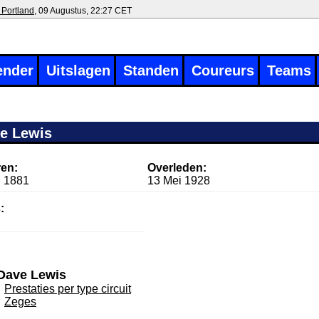
 Portland
, 09 Augustus, 22:27 CET
ender
Uitslagen
Standen
Coureurs
Teams
e Lewis
en:
Overleden:
i 1881
13 Mei 1928
:
Dave Lewis
Prestaties per type circuit
Zeges