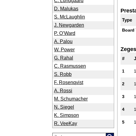
C. Lundgaard
D. Malukas
Presta
S. McLaughlin
Type
J. Newgarden
Board 
P. O’Ward
A. Palou
Zege
W. Power
G. Rahal
#
C. Rasmussen
1
S. Robb
F. Rosenqvist
2
A. Rossi
3
M. Schumacher
N. Siegel
4
K. Simpson
5
R. VeeKay