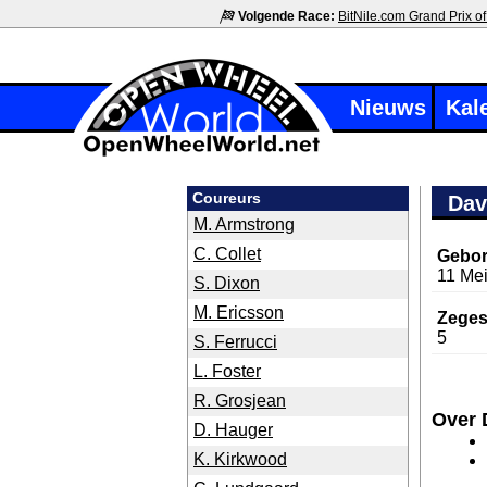
Volgende Race:
BitNile.com Grand Prix of
Nieuws
Kal
Coureurs
Dav
M. Armstrong
C. Collet
Gebor
11 Me
S. Dixon
M. Ericsson
Zeges
5
S. Ferrucci
L. Foster
R. Grosjean
Over 
D. Hauger
K. Kirkwood