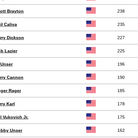
ott Brayton
238
il Caliva
235
rry Dickson
227
b Lazier
225
 Unser
196
rry Cannon
190
ger Rager
185
rry Karl
178
ll Vukovich Jr.
175
bby Unser
162