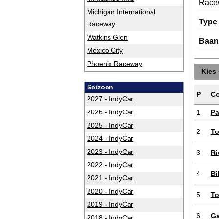
Race
Michigan International
Type
Raceway
Watkins Glen
Baan
Mexico City
Phoenix Raceway
Kies 
Seizoen
P
Co
2027 - IndyCar
2026 - IndyCar
1
Pa
2025 - IndyCar
2
To
2024 - IndyCar
2023 - IndyCar
3
Ri
2022 - IndyCar
4
Bi
2021 - IndyCar
2020 - IndyCar
5
To
2019 - IndyCar
6
Ga
2018 - IndyCar