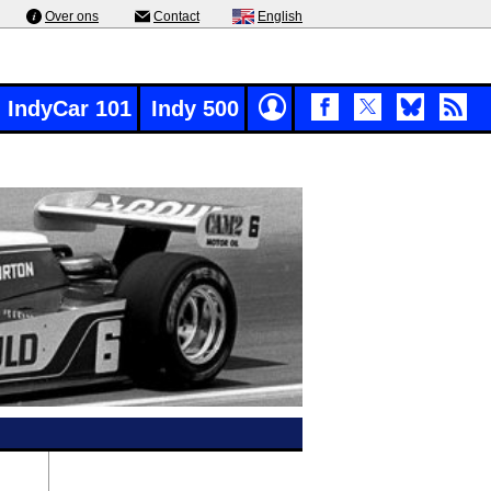
Over ons
Contact
English
IndyCar 101
Indy 500