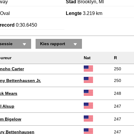
way
Stad
Brooklyn, MI
Oval
Lengte
3.219 km
record
0:30.6450
sessie
Kies rapport
ureur
Nat
R
ncho Carter
250
ny Bettenhausen Jr.
250
ck Mears
248
ll Alsup
247
m Bigelow
247
ry Bettenhausen
247