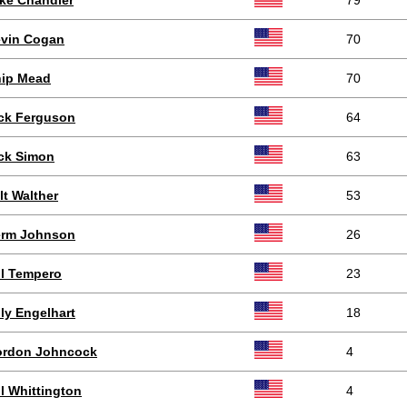
ke Chandler
79
vin Cogan
70
ip Mead
70
ck Ferguson
64
ck Simon
63
lt Walther
53
rm Johnson
26
ll Tempero
23
lly Engelhart
18
rdon Johncock
4
ll Whittington
4