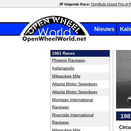
Volgende Race:
OnlyBulls Grand Prix of P
Nieuws
Kal
1981 Races
Phoenix Raceway
Indianapolis
Milwaukee Mile
Atlanta Motor Speedway
Atlanta Motor Speedway
Michigan International
Raceway
Riverside International
198
Raceway
Circu
Milwaukee Mile