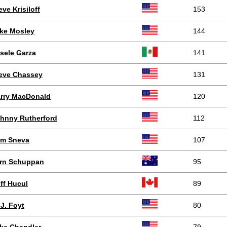
eve Krisiloff
153
ke Mosley
144
sele Garza
141
eve Chassey
131
rry MacDonald
120
hnny Rutherford
112
m Sneva
107
rn Schuppan
95
iff Hucul
89
 J. Foyt
80