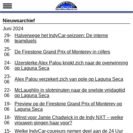
Nieuws
Nieuwsarchief
Kalender
Juni 2024
29-
Halverwege het IndyCar-seizoen: De interne
Uitslagen
06
teamduels
Standen
25-
De Firestone Grand Prix of Monterey in cijfers
06
Coureurs
24-
IJzersterke Alex Palou knokt zich naar de overwinning
Teams
06
op Laguna Seca
IndyCar 101
23-
Alex Palou verzekert zich van pole op Laguna Seca
06
Indy 500
22-
McLaughlin in slotminuten naar de snelste vrijdagtijd
06
op Laguna Seca
English
19-
Preview op de Firestone Grand Prix of Monterey op
06
Laguna Seca
18-
Winst voor Jamie Chadwick in de Indy NXT – welke
06
vrouwen gingen haar voor?
15-
Welke IndyCar-coureurs nemen deel aan de 24 Uur