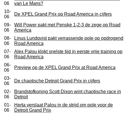
06
van Le Mans?
10-
De XPEL Grand Prix op Road America in cijfers
06
09-
Will Power pakt met Penske 1-2-3 de zege op Road
06
America
08-
Linus Lundqvist pakt verrassende pole op opdrogend
06
Road America
07-
Alex Palou klokt snelste tijd in eerste vrije training op
06
Road America
06-
Preview op de XPEL Grand Prix at Road America
06
03-
De chaotische Detroit Grand Prix in cijfers
06
02-
Brandstofkoning Scott Dixon wint chaotische race in
06
Detroit
01-
Herta verslaat Palou in de strijd om pole voor de
06
Detroit Grand Prix