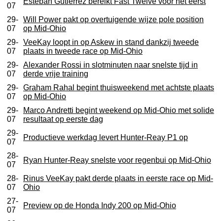
Esteban Gutierrez bereikt Fast Twelve voor het eerst
07
29-
Will Power pakt op overtuigende wijze pole position
07
op Mid-Ohio
29-
VeeKay loopt in op Askew in stand dankzij tweede
07
plaats in tweede race op Mid-Ohio
29-
Alexander Rossi in slotminuten naar snelste tijd in
07
derde vrije training
29-
Graham Rahal begint thuisweekend met achtste plaats
07
op Mid-Ohio
29-
Marco Andretti begint weekend op Mid-Ohio met solide
07
resultaat op eerste dag
29-
Productieve werkdag levert Hunter-Reay P1 op
07
28-
Ryan Hunter-Reay snelste voor regenbui op Mid-Ohio
07
28-
Rinus VeeKay pakt derde plaats in eerste race op Mid-
07
Ohio
27-
Preview op de Honda Indy 200 op Mid-Ohio
07