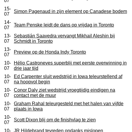
07
15-
Simon Pagenaud in zijn element op Canadese bodem
07
14-
Team Penske leidt de dans op vrijdag in Toronto
07
13-
Sebastián Saavedra vervangt Mikhail Aleshin bij
07
Schmidt in Toronto
13-
Preview op de Honda Indy Toronto
07
10-
Hélio Castroneves superblij met eerste overwinning in
07
drie jaar tijd
10-
Ed Carpenter sluit wedstrijd in Iowa teleurstellend af
07
na hoopvol begin
10-
Conor Daly ziet wedstrijd vroegtijdig eindigen na
07
contact met de muur
10-
Graham Rahal teleurgesteld met het halen van vijfde
07
plaats in Iowa
10-
Scott Dixon blij om de finishvlag te zien
07
10-
JR Hildebrand tevreden ondanks mislopen