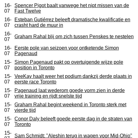
16-
Spencer Pigot baalt vanwege het nipt missen van de
07
Fast Twelve
16-
Esteban Gutiérrez beleeft dramatische kwalificatie en
07
crasht hard de muur in
16-
Graham Rahal blij om zich tussen Penskes te nestelen
07
16-
Eerste pole van seizoen voor ontketende Simon
07
Pagenaud
15-
Simon Pagenaud pakt op overtuigende wijze pole
07
position in Toronto
15-
VeeKay haalt weer het podium dankzij derde plaats in
07
eerste race Toronto
15-
Pagenaud laat wederom goede vorm zien in derde
07
vrije training en rijdt snelste tijd
15-
Graham Rahal begint weekend in Toronto sterk met
07
vierde tijd
15-
Conor Daly beleeft goede eerste dag in de straten van
07
Toronto
15-
Sam Schmidt: "Aleshin terug in wagen voor Mid-Ohio"