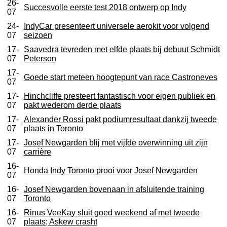
26-
Succesvolle eerste test 2018 ontwerp op Indy
07
24-
IndyCar presenteert universele aerokit voor volgend
07
seizoen
17-
Saavedra tevreden met elfde plaats bij debuut Schmidt
07
Peterson
17-
Goede start meteen hoogtepunt van race Castroneves
07
17-
Hinchcliffe presteert fantastisch voor eigen publiek en
07
pakt wederom derde plaats
17-
Alexander Rossi pakt podiumresultaat dankzij tweede
07
plaats in Toronto
17-
Josef Newgarden blij met vijfde overwinning uit zijn
07
carrière
16-
Honda Indy Toronto prooi voor Josef Newgarden
07
16-
Josef Newgarden bovenaan in afsluitende training
07
Toronto
16-
Rinus VeeKay sluit goed weekend af met tweede
07
plaats; Askew crasht