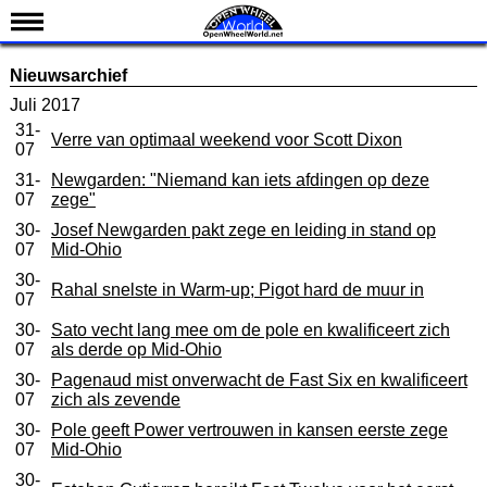
Nieuws
Nieuwsarchief
Kalender
Juli 2017
31-
Uitslagen
Verre van optimaal weekend voor Scott Dixon
07
Standen
31-
Newgarden: "Niemand kan iets afdingen op deze
07
zege"
Coureurs
30-
Josef Newgarden pakt zege en leiding in stand op
Teams
07
Mid-Ohio
IndyCar 101
30-
Rahal snelste in Warm-up; Pigot hard de muur in
07
Indy 500
30-
Sato vecht lang mee om de pole en kwalificeert zich
07
als derde op Mid-Ohio
English
30-
Pagenaud mist onverwacht de Fast Six en kwalificeert
07
zich als zevende
30-
Pole geeft Power vertrouwen in kansen eerste zege
07
Mid-Ohio
30-