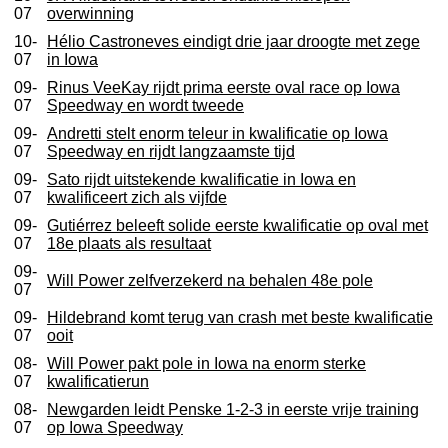
07
overwinning
10-
Hélio Castroneves eindigt drie jaar droogte met zege
07
in Iowa
09-
Rinus VeeKay rijdt prima eerste oval race op Iowa
07
Speedway en wordt tweede
09-
Andretti stelt enorm teleur in kwalificatie op Iowa
07
Speedway en rijdt langzaamste tijd
09-
Sato rijdt uitstekende kwalificatie in Iowa en
07
kwalificeert zich als vijfde
09-
Gutiérrez beleeft solide eerste kwalificatie op oval met
07
18e plaats als resultaat
09-
Will Power zelfverzekerd na behalen 48e pole
07
09-
Hildebrand komt terug van crash met beste kwalificatie
07
ooit
08-
Will Power pakt pole in Iowa na enorm sterke
07
kwalificatierun
08-
Newgarden leidt Penske 1-2-3 in eerste vrije training
07
op Iowa Speedway