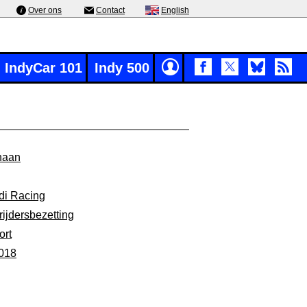
Over ons
Contact
English
IndyCar 101
Indy 500
naan
di Racing
ijdersbezetting
ort
2018