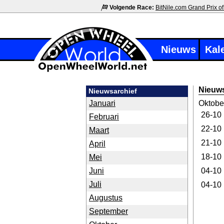
Volgende Race:
BitNile.com Grand Prix of
Nieuws
Kal
Nieuws
Nieuwsarchief
Januari
Oktobe
26-10
Februari
22-10
Maart
21-10
April
18-10
Mei
Juni
04-10
Juli
04-10
Augustus
September