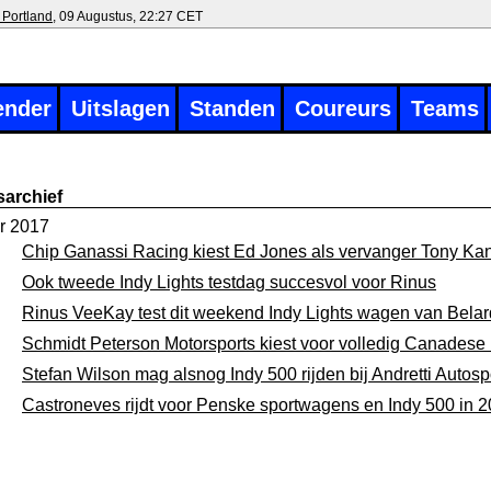
 Portland
, 09 Augustus, 22:27 CET
ender
Uitslagen
Standen
Coureurs
Teams
archief
r 2017
Chip Ganassi Racing kiest Ed Jones als vervanger Tony Ka
Ook tweede Indy Lights testdag succesvol voor Rinus
Rinus VeeKay test dit weekend Indy Lights wagen van Belar
Schmidt Peterson Motorsports kiest voor volledig Canadese r
Stefan Wilson mag alsnog Indy 500 rijden bij Andretti Autosp
Castroneves rijdt voor Penske sportwagens en Indy 500 in 