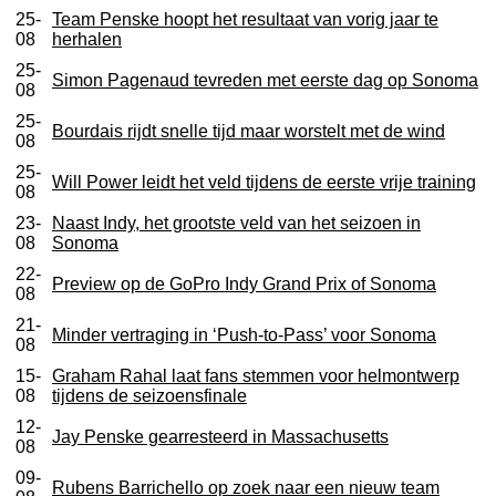
25-
Team Penske hoopt het resultaat van vorig jaar te
08
herhalen
25-
Simon Pagenaud tevreden met eerste dag op Sonoma
08
25-
Bourdais rijdt snelle tijd maar worstelt met de wind
08
25-
Will Power leidt het veld tijdens de eerste vrije training
08
23-
Naast Indy, het grootste veld van het seizoen in
08
Sonoma
22-
Preview op de GoPro Indy Grand Prix of Sonoma
08
21-
Minder vertraging in ‘Push-to-Pass’ voor Sonoma
08
15-
Graham Rahal laat fans stemmen voor helmontwerp
08
tijdens de seizoensfinale
12-
Jay Penske gearresteerd in Massachusetts
08
09-
Rubens Barrichello op zoek naar een nieuw team