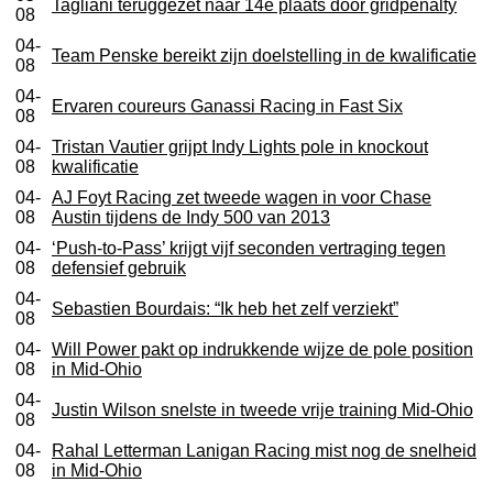
Tagliani teruggezet naar 14e plaats door gridpenalty
08
04-
Team Penske bereikt zijn doelstelling in de kwalificatie
08
04-
Ervaren coureurs Ganassi Racing in Fast Six
08
04-
Tristan Vautier grijpt Indy Lights pole in knockout
08
kwalificatie
04-
AJ Foyt Racing zet tweede wagen in voor Chase
08
Austin tijdens de Indy 500 van 2013
04-
‘Push-to-Pass’ krijgt vijf seconden vertraging tegen
08
defensief gebruik
04-
Sebastien Bourdais: “Ik heb het zelf verziekt”
08
04-
Will Power pakt op indrukkende wijze de pole position
08
in Mid-Ohio
04-
Justin Wilson snelste in tweede vrije training Mid-Ohio
08
04-
Rahal Letterman Lanigan Racing mist nog de snelheid
08
in Mid-Ohio