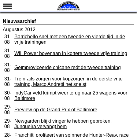
Nieuws
Nieuwsarchief
Kalender
Augustus 2012
31-
Barrichello snel met een tweede en vierde tijd in de
Uitslagen
08
vrije trainingen
Standen
31-
Will Power bovenaan in kortere tweede vrije training
08
Coureurs
31-
Geïmproviceerde chicane redt de tweede training
Teams
08
IndyCar 101
31-
Treinrails zorgen voor kopzorgen in de eerste vrije
08
training, Marco Andretti het snelst
Indy 500
30-
IndyCar veld krimpt weer terug naar 25 wagens voor
08
Baltimore
English
29-
Preview op de Grand Prix of Baltimore
08
29-
Newgarden blijkt vinger te hebben gebroken,
08
Junqueira vervangt hem
28-
Franchitti profiteert van spinnende Hunter-Reay, race