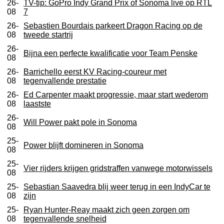
26-
TV-tip: GoPro Indy Grand Prix of Sonoma live op RTL
08
7
26-
Sebastien Bourdais parkeert Dragon Racing op de
08
tweede startrij
26-
Bijna een perfecte kwalificatie voor Team Penske
08
26-
Barrichello eerst KV Racing-coureur met
08
tegenvallende prestatie
26-
Ed Carpenter maakt progressie, maar start wederom
08
laastste
26-
Will Power pakt pole in Sonoma
08
25-
Power blijft domineren in Sonoma
08
25-
Vier rijders krijgen gridstraffen vanwege motorwissels
08
25-
Sebastian Saavedra blij weer terug in een IndyCar te
08
zijn
25-
Ryan Hunter-Reay maakt zich geen zorgen om
08
tegenvallende snelheid