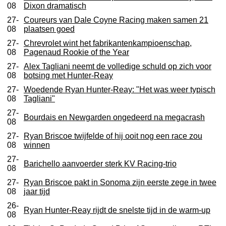
08
Dixon dramatisch
27-
Coureurs van Dale Coyne Racing maken samen 21
08
plaatsen goed
27-
Chrevrolet wint het fabrikantenkampioenschap,
08
Pagenaud Rookie of the Year
27-
Alex Tagliani neemt de volledige schuld op zich voor
08
botsing met Hunter-Reay
27-
Woedende Ryan Hunter-Reay: "Het was weer typisch
08
Tagliani"
27-
Bourdais en Newgarden ongedeerd na megacrash
08
27-
Ryan Briscoe twijfelde of hij ooit nog een race zou
08
winnen
27-
Barichello aanvoerder sterk KV Racing-trio
08
27-
Ryan Briscoe pakt in Sonoma zijn eerste zege in twee
08
jaar tijd
26-
Ryan Hunter-Reay rijdt de snelste tijd in de warm-up
08