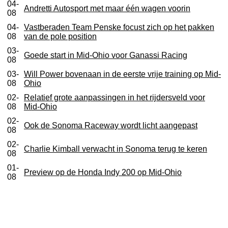
04-
Andretti Autosport met maar één wagen voorin
08
04-
Vastberaden Team Penske focust zich op het pakken
08
van de pole position
03-
Goede start in Mid-Ohio voor Ganassi Racing
08
03-
Will Power bovenaan in de eerste vrije training op Mid-
08
Ohio
02-
Relatief grote aanpassingen in het rijdersveld voor
08
Mid-Ohio
02-
Ook de Sonoma Raceway wordt licht aangepast
08
02-
Charlie Kimball verwacht in Sonoma terug te keren
08
01-
Preview op de Honda Indy 200 op Mid-Ohio
08