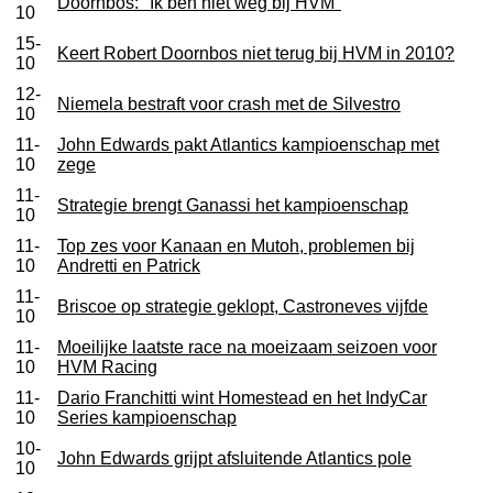
Doornbos: "Ik ben niet weg bij HVM"
10
15-
Keert Robert Doornbos niet terug bij HVM in 2010?
10
12-
Niemela bestraft voor crash met de Silvestro
10
11-
John Edwards pakt Atlantics kampioenschap met
10
zege
11-
Strategie brengt Ganassi het kampioenschap
10
11-
Top zes voor Kanaan en Mutoh, problemen bij
10
Andretti en Patrick
11-
Briscoe op strategie geklopt, Castroneves vijfde
10
11-
Moeilijke laatste race na moeizaam seizoen voor
10
HVM Racing
11-
Dario Franchitti wint Homestead en het IndyCar
10
Series kampioenschap
10-
John Edwards grijpt afsluitende Atlantics pole
10