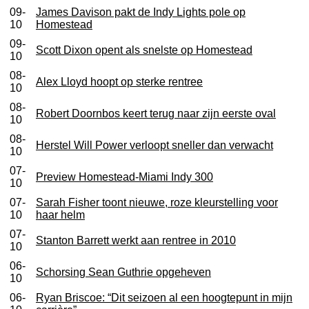
09-
James Davison pakt de Indy Lights pole op
10
Homestead
09-
Scott Dixon opent als snelste op Homestead
10
08-
Alex Lloyd hoopt op sterke rentree
10
08-
Robert Doornbos keert terug naar zijn eerste oval
10
08-
Herstel Will Power verloopt sneller dan verwacht
10
07-
Preview Homestead-Miami Indy 300
10
07-
Sarah Fisher toont nieuwe, roze kleurstelling voor
10
haar helm
07-
Stanton Barrett werkt aan rentree in 2010
10
06-
Schorsing Sean Guthrie opgeheven
10
06-
Ryan Briscoe: “Dit seizoen al een hoogtepunt in mijn