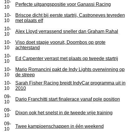
10-
Perfecte uitgangspositie voor Ganassi Racing
10
10-
Briscoe dicht bij eerste startrij, Castroneves tevreden
10
met plaats elf
10-
Alex Lloyd verrassend sneller dan Graham Rahal
10
10-
Viso doet stapje vooruit, Doornbos op grote
10
achterstand
10-
Ed Carpenter verrast met plaats op tweede startrij
10
10-
Mario Romancini pakt de Indy Lights overwinning op
10
de streep
10-
Sarah Fisher Racing breidt IndyCar programma uit in
10
2010
09-
Dario Franchitti start finalerace vanaf pole position
10
09-
Dixon ook het snelst in de tweede vrije training
10
09-
Twee kampioenschappen in één weekend
10