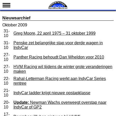
Nieuws
Nieuwsarchief
Kalender
Oktober 2009
31-
Uitslagen
Greg Moore, 22 april 1975 – 31 oktober 1999
10
Standen
31-
Penske zet belangrijke stap voor derde wagen in
10
IndyCar
Coureurs
27-
Panther Racing behoudt Dan Wheldon voor 2010
Teams
10
IndyCar 101
27-
HVM Racing wil tijdens de winter grote veranderingen
10
maken
Indy 500
22-
Rahal-Letterman Racing werkt aan IndyCar Series
10
rentree
English
21-
IndyCar ladder krijgt nieuwe opstapklasse
10
20-
Update:
Newman Wachs overweegt overstap naar
10
IndyCar of GP2
17-