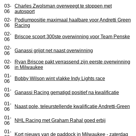
03-
Charles Zwolsman overweegt te stoppen met
06
autosport
02-
Podiumpositie maximaal haalbare voor Andretti Green
06
Racing
02-
Briscoe scoort 300ste overwinning voor Team Penske
06
02-
Ganassi grijpt net naast overwinning
06
02-
Ryan Briscoe pakt verrassend zijn eerste overwinning
06
in Milwaukee
01-
Bobby Wilson wint vlakke Indy Lights race
06
01-
Ganassi Racing gematigd positief na kwalificatie
06
01-
Naast pole, teleurstellende kwalificatie Andretti-Green
06
01-
NHL Racing met Graham Rahal goed erbij
06
01-
Kort nieuws van de paddock in Milwaukee - zaterdag