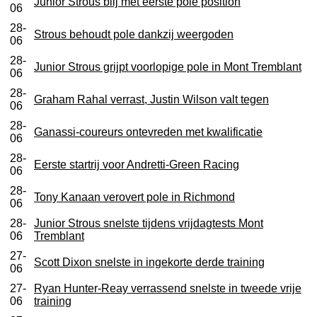
Junior Strous blij met eerste pole position
06
28-
Strous behoudt pole dankzij weergoden
06
28-
Junior Strous grijpt voorlopige pole in Mont Tremblant
06
28-
Graham Rahal verrast, Justin Wilson valt tegen
06
28-
Ganassi-coureurs ontevreden met kwalificatie
06
28-
Eerste startrij voor Andretti-Green Racing
06
28-
Tony Kanaan verovert pole in Richmond
06
28-
Junior Strous snelste tijdens vrijdagtests Mont
06
Tremblant
27-
Scott Dixon snelste in ingekorte derde training
06
27-
Ryan Hunter-Reay verrassend snelste in tweede vrije
06
training