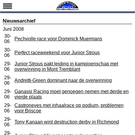
Nieuws
Nieuwsarchief
Kalender
Juni 2008
30-
Uitslagen
Pechvolle race voor Dominick Muermans
06
Standen
30-
Perfect raceweekend voor Junior Strous
06
Coureurs
29-
Junior Strous pakt leiding in kampioenschap met
Teams
06
overwinning in Mont Tremblant
IndyCar 101
29-
Andretti-Green dominant naar de overwinning
06
Indy 500
29-
Ganassi Racing moet genoegen nemen met derde en
06
vierde plaats
English
29-
Castroneves met inhaalrace op podium, problemen
06
voor Briscoe
29-
Tony Kanaan wint destruction derby in Richmond
06
29-