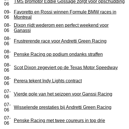
TMS promotor Eddie Gossage zorgt voor opschudding
06
09-
Favoretto en Rossi winnen Formule BMW races in
06
Montreal
08-
Dixon rijdt wederom een perfect weekend voor
06
Ganassi
08-
Frustrerende race voor Andretti Green Racing
06
08-
Penske Racing op podium ondanks straffen
06
08-
Scot Dixon zegeviert op de Texas Motor Speedway
06
08-
Perera tekent Indy Lights contract
06
07-
Vierde pole van het seizoen voor Ganssi Racing
06
07-
Wisselende prestaties bij Andretti Green Racing
06
07-
Penske Racing met twee coureurs in top drie
06