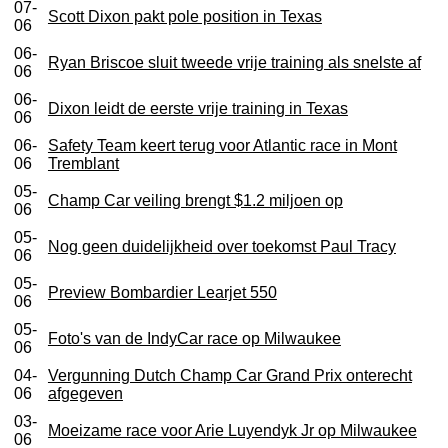
07-
Scott Dixon pakt pole position in Texas
06
06-
Ryan Briscoe sluit tweede vrije training als snelste af
06
06-
Dixon leidt de eerste vrije training in Texas
06
06-
Safety Team keert terug voor Atlantic race in Mont
06
Tremblant
05-
Champ Car veiling brengt $1.2 miljoen op
06
05-
Nog geen duidelijkheid over toekomst Paul Tracy
06
05-
Preview Bombardier Learjet 550
06
05-
Foto's van de IndyCar race op Milwaukee
06
04-
Vergunning Dutch Champ Car Grand Prix onterecht
06
afgegeven
03-
Moeizame race voor Arie Luyendyk Jr op Milwaukee
06