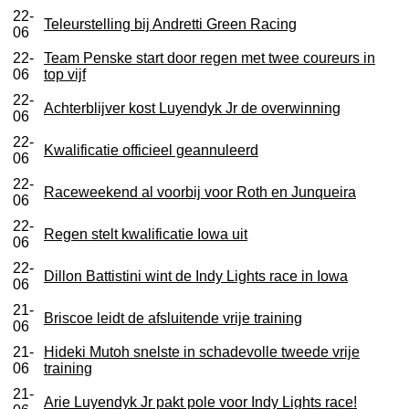
22-
Teleurstelling bij Andretti Green Racing
06
22-
Team Penske start door regen met twee coureurs in
06
top vijf
22-
Achterblijver kost Luyendyk Jr de overwinning
06
22-
Kwalificatie officieel geannuleerd
06
22-
Raceweekend al voorbij voor Roth en Junqueira
06
22-
Regen stelt kwalificatie Iowa uit
06
22-
Dillon Battistini wint de Indy Lights race in Iowa
06
21-
Briscoe leidt de afsluitende vrije training
06
21-
Hideki Mutoh snelste in schadevolle tweede vrije
06
training
21-
Arie Luyendyk Jr pakt pole voor Indy Lights race!