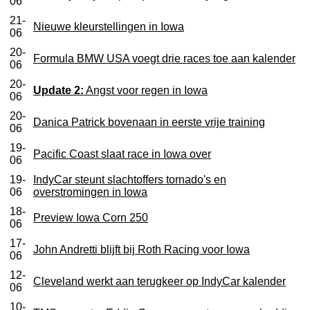
06
21-
Nieuwe kleurstellingen in Iowa
06
20-
Formula BMW USA voegt drie races toe aan kalender
06
20-
Update 2:
Angst voor regen in Iowa
06
20-
Danica Patrick bovenaan in eerste vrije training
06
19-
Pacific Coast slaat race in Iowa over
06
19-
IndyCar steunt slachtoffers tornado's en
06
overstromingen in Iowa
18-
Preview Iowa Corn 250
06
17-
John Andretti blijft bij Roth Racing voor Iowa
06
12-
Cleveland werkt aan terugkeer op IndyCar kalender
06
10-