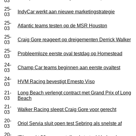
03
25-
IndyCar werkt aan nieuwe marketingstrategie
03
25-
Atlantic teams testen op de MSR Houston
03
25-
Craig Gore reageert op dreigementen Derrick Walker
03
25-
Probleemloze eerste oval testdag op Homestead
03
24-
Champ Car teams beginnen aan eerste ovaltest
03
24-
HVM Racing bevestigt Ernesto Viso
03
21-
Long Beach verlengt contract met Grand Prix of Long
03
Beach
21-
Walker Racing sleept Craig Gore voor gerecht
03
20-
Oriol Servia sluit open test Sebring als snelste af
03
20-