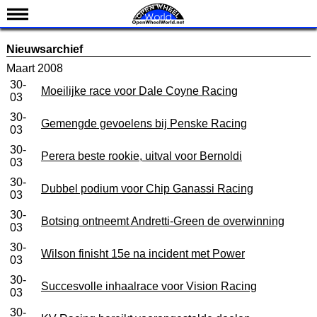
Nieuws
Nieuwsarchief
Kalender
Maart 2008
30-
Uitslagen
Moeilijke race voor Dale Coyne Racing
03
Standen
30-
Gemengde gevoelens bij Penske Racing
03
Coureurs
30-
Perera beste rookie, uitval voor Bernoldi
Teams
03
IndyCar 101
30-
Dubbel podium voor Chip Ganassi Racing
03
Indy 500
30-
Botsing ontneemt Andretti-Green de overwinning
03
English
30-
Wilson finisht 15e na incident met Power
03
30-
Succesvolle inhaalrace voor Vision Racing
03
30-