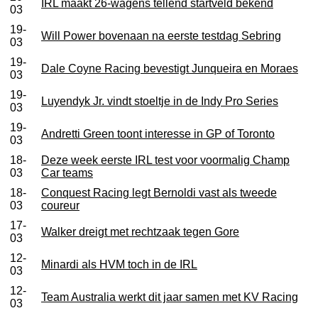
IRL maakt 26-wagens tellend startveld bekend
03
19-
Will Power bovenaan na eerste testdag Sebring
03
19-
Dale Coyne Racing bevestigt Junqueira en Moraes
03
19-
Luyendyk Jr. vindt stoeltje in de Indy Pro Series
03
19-
Andretti Green toont interesse in GP of Toronto
03
18-
Deze week eerste IRL test voor voormalig Champ
03
Car teams
18-
Conquest Racing legt Bernoldi vast als tweede
03
coureur
17-
Walker dreigt met rechtzaak tegen Gore
03
12-
Minardi als HVM toch in de IRL
03
12-
Team Australia werkt dit jaar samen met KV Racing
03