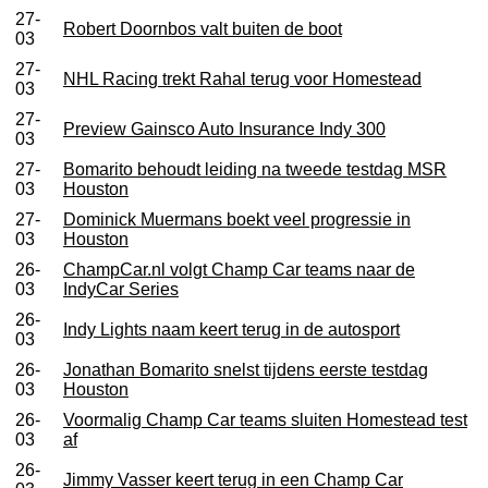
27-
Robert Doornbos valt buiten de boot
03
27-
NHL Racing trekt Rahal terug voor Homestead
03
27-
Preview Gainsco Auto Insurance Indy 300
03
27-
Bomarito behoudt leiding na tweede testdag MSR
03
Houston
27-
Dominick Muermans boekt veel progressie in
03
Houston
26-
ChampCar.nl volgt Champ Car teams naar de
03
IndyCar Series
26-
Indy Lights naam keert terug in de autosport
03
26-
Jonathan Bomarito snelst tijdens eerste testdag
03
Houston
26-
Voormalig Champ Car teams sluiten Homestead test
03
af
26-
Jimmy Vasser keert terug in een Champ Car