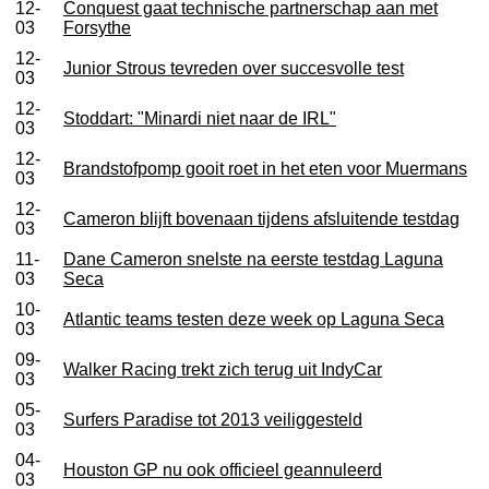
12-
Conquest gaat technische partnerschap aan met
03
Forsythe
12-
Junior Strous tevreden over succesvolle test
03
12-
Stoddart: "Minardi niet naar de IRL"
03
12-
Brandstofpomp gooit roet in het eten voor Muermans
03
12-
Cameron blijft bovenaan tijdens afsluitende testdag
03
11-
Dane Cameron snelste na eerste testdag Laguna
03
Seca
10-
Atlantic teams testen deze week op Laguna Seca
03
09-
Walker Racing trekt zich terug uit IndyCar
03
05-
Surfers Paradise tot 2013 veiliggesteld
03
04-
Houston GP nu ook officieel geannuleerd
03