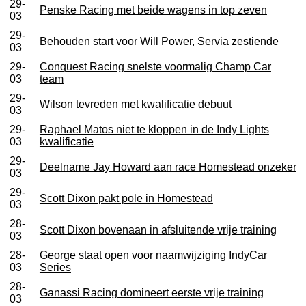
29-
Penske Racing met beide wagens in top zeven
03
29-
Behouden start voor Will Power, Servia zestiende
03
29-
Conquest Racing snelste voormalig Champ Car
03
team
29-
Wilson tevreden met kwalificatie debuut
03
29-
Raphael Matos niet te kloppen in de Indy Lights
03
kwalificatie
29-
Deelname Jay Howard aan race Homestead onzeker
03
29-
Scott Dixon pakt pole in Homestead
03
28-
Scott Dixon bovenaan in afsluitende vrije training
03
28-
George staat open voor naamwijziging IndyCar
03
Series
28-
Ganassi Racing domineert eerste vrije training
03