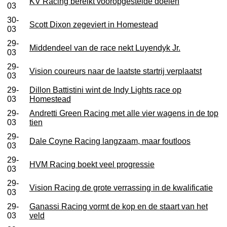
KV Racing bereikt vooropgestelde doelen
03
30-
Scott Dixon zegeviert in Homestead
03
29-
Middendeel van de race nekt Luyendyk Jr.
03
29-
Vision coureurs naar de laatste startrij verplaatst
03
29-
Dillon Battistini wint de Indy Lights race op
03
Homestead
29-
Andretti Green Racing met alle vier wagens in de top
03
tien
29-
Dale Coyne Racing langzaam, maar foutloos
03
29-
HVM Racing boekt veel progressie
03
29-
Vision Racing de grote verrassing in de kwalificatie
03
29-
Ganassi Racing vormt de kop en de staart van het
03
veld