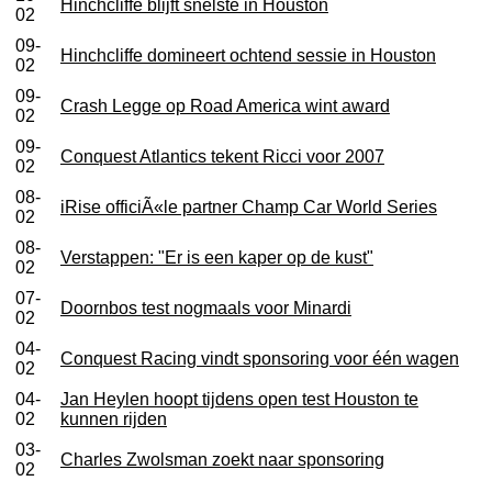
Hinchcliffe blijft snelste in Houston
02
09-
Hinchcliffe domineert ochtend sessie in Houston
02
09-
Crash Legge op Road America wint award
02
09-
Conquest Atlantics tekent Ricci voor 2007
02
08-
iRise officiÃ«le partner Champ Car World Series
02
08-
Verstappen: "Er is een kaper op de kust"
02
07-
Doornbos test nogmaals voor Minardi
02
04-
Conquest Racing vindt sponsoring voor één wagen
02
04-
Jan Heylen hoopt tijdens open test Houston te
02
kunnen rijden
03-
Charles Zwolsman zoekt naar sponsoring
02