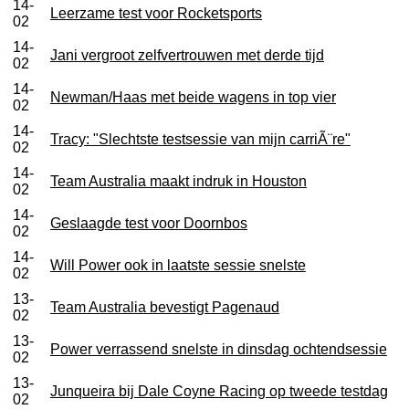
14-
Leerzame test voor Rocketsports
02
14-
Jani vergroot zelfvertrouwen met derde tijd
02
14-
Newman/Haas met beide wagens in top vier
02
14-
Tracy: "Slechtste testsessie van mijn carriÃ¨re"
02
14-
Team Australia maakt indruk in Houston
02
14-
Geslaagde test voor Doornbos
02
14-
Will Power ook in laatste sessie snelste
02
13-
Team Australia bevestigt Pagenaud
02
13-
Power verrassend snelste in dinsdag ochtendsessie
02
13-
Junqueira bij Dale Coyne Racing op tweede testdag
02