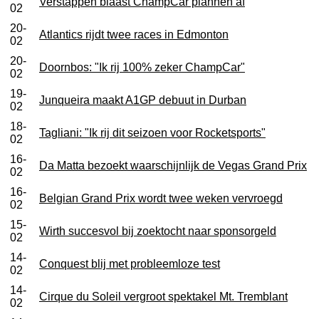
Verstappen blaast ChampCar plannen af
02
20-
Atlantics rijdt twee races in Edmonton
02
20-
Doornbos: "Ik rij 100% zeker ChampCar"
02
19-
Junqueira maakt A1GP debuut in Durban
02
18-
Tagliani: "Ik rij dit seizoen voor Rocketsports"
02
16-
Da Matta bezoekt waarschijnlijk de Vegas Grand Prix
02
16-
Belgian Grand Prix wordt twee weken vervroegd
02
15-
Wirth succesvol bij zoektocht naar sponsorgeld
02
14-
Conquest blij met probleemloze test
02
14-
Cirque du Soleil vergroot spektakel Mt. Tremblant
02