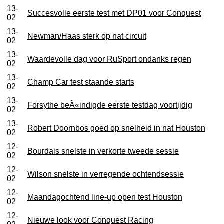
13-
Succesvolle eerste test met DP01 voor Conquest
02
13-
Newman/Haas sterk op nat circuit
02
13-
Waardevolle dag voor RuSport ondanks regen
02
13-
Champ Car test staande starts
02
13-
Forsythe beÃ«indigde eerste testdag voortijdig
02
13-
Robert Doornbos goed op snelheid in nat Houston
02
12-
Bourdais snelste in verkorte tweede sessie
02
12-
Wilson snelste in verregende ochtendsessie
02
12-
Maandagochtend line-up open test Houston
02
12-
Nieuwe look voor Conquest Racing