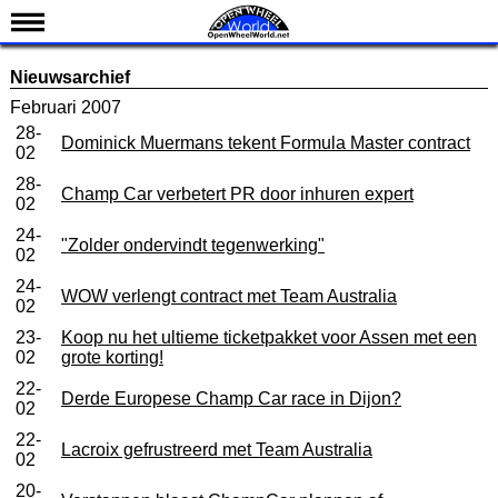
Nieuws
Nieuwsarchief
Kalender
Februari 2007
28-
Uitslagen
Dominick Muermans tekent Formula Master contract
02
Standen
28-
Champ Car verbetert PR door inhuren expert
02
Coureurs
24-
"Zolder ondervindt tegenwerking"
Teams
02
IndyCar 101
24-
WOW verlengt contract met Team Australia
02
Indy 500
23-
Koop nu het ultieme ticketpakket voor Assen met een
02
grote korting!
English
22-
Derde Europese Champ Car race in Dijon?
02
22-
Lacroix gefrustreerd met Team Australia
02
20-