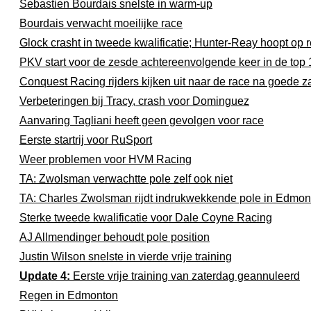
Sebastien Bourdais snelste in warm-up
Bourdais verwacht moeilijke race
Glock crasht in tweede kwalificatie; Hunter-Reay hoopt op 
PKV start voor de zesde achtereenvolgende keer in de top 
Conquest Racing rijders kijken uit naar de race na goede z
Verbeteringen bij Tracy, crash voor Dominguez
Aanvaring Tagliani heeft geen gevolgen voor race
Eerste startrij voor RuSport
Weer problemen voor HVM Racing
TA: Zwolsman verwachtte pole zelf ook niet
TA: Charles Zwolsman rijdt indrukwekkende pole in Edmon
Sterke tweede kwalificatie voor Dale Coyne Racing
AJ Allmendinger behoudt pole position
Justin Wilson snelste in vierde vrije training
Update 4:
Eerste vrije training van zaterdag geannuleerd
Regen in Edmonton