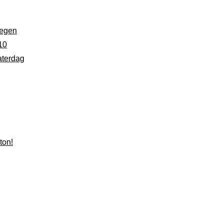
regen
10
aterdag
ton!