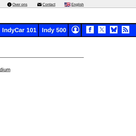
Over ons
Contact
English
IndyCar 101
Indy 500
odium