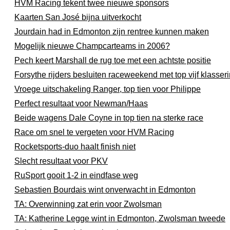
HVM Racing tekent twee nieuwe sponsors
Kaarten San José bijna uitverkocht
Jourdain had in Edmonton zijn rentree kunnen maken
Mogelijk nieuwe Champcarteams in 2006?
Pech keert Marshall de rug toe met een achtste positie
Forsythe rijders besluiten raceweekend met top vijf klasser
Vroege uitschakeling Ranger, top tien voor Philippe
Perfect resultaat voor Newman/Haas
Beide wagens Dale Coyne in top tien na sterke race
Race om snel te vergeten voor HVM Racing
Rocketsports-duo haalt finish niet
Slecht resultaat voor PKV
RuSport gooit 1-2 in eindfase weg
Sebastien Bourdais wint onverwacht in Edmonton
TA: Overwinning zat erin voor Zwolsman
TA: Katherine Legge wint in Edmonton, Zwolsman tweede