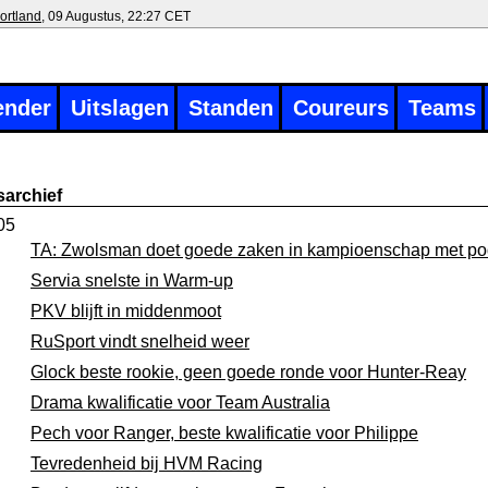
ortland
, 09 Augustus, 22:27 CET
ender
Uitslagen
Standen
Coureurs
Teams
archief
05
TA: Zwolsman doet goede zaken in kampioenschap met p
Servia snelste in Warm-up
PKV blijft in middenmoot
RuSport vindt snelheid weer
Glock beste rookie, geen goede ronde voor Hunter-Reay
Drama kwalificatie voor Team Australia
Pech voor Ranger, beste kwalificatie voor Philippe
Tevredenheid bij HVM Racing