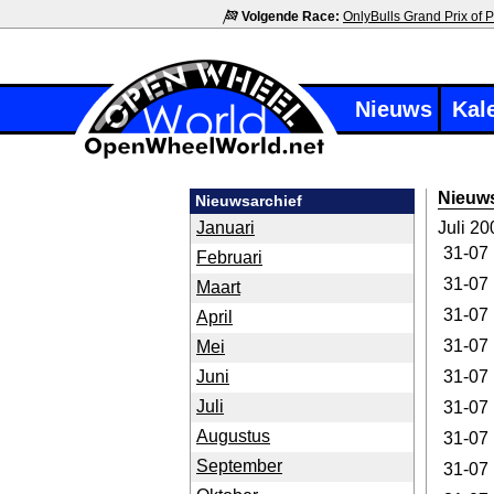
Volgende Race:
OnlyBulls Grand Prix of P
Nieuws
Kal
Nieuws
Nieuwsarchief
Januari
Juli 20
31-07
Februari
31-07
Maart
31-07
April
31-07
Mei
Juni
31-07
Juli
31-07
Augustus
31-07
September
31-07