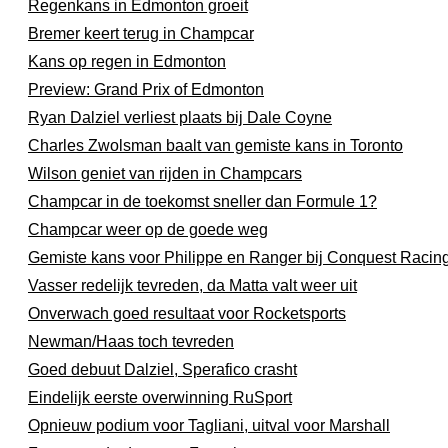
Regenkans in Edmonton groeit
Bremer keert terug in Champcar
Kans op regen in Edmonton
Preview: Grand Prix of Edmonton
Ryan Dalziel verliest plaats bij Dale Coyne
Charles Zwolsman baalt van gemiste kans in Toronto
Wilson geniet van rijden in Champcars
Champcar in de toekomst sneller dan Formule 1?
Champcar weer op de goede weg
Gemiste kans voor Philippe en Ranger bij Conquest Racin
Vasser redelijk tevreden, da Matta valt weer uit
Onverwach goed resultaat voor Rocketsports
Newman/Haas toch tevreden
Goed debuut Dalziel, Sperafico crasht
Eindelijk eerste overwinning RuSport
Opnieuw podium voor Tagliani, uitval voor Marshall