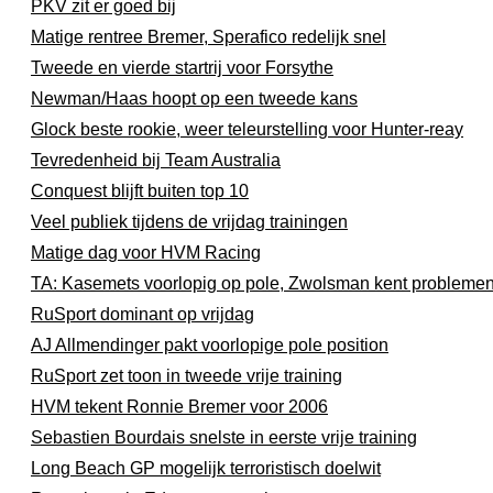
PKV zit er goed bij
Matige rentree Bremer, Sperafico redelijk snel
Tweede en vierde startrij voor Forsythe
Newman/Haas hoopt op een tweede kans
Glock beste rookie, weer teleurstelling voor Hunter-reay
Tevredenheid bij Team Australia
Conquest blijft buiten top 10
Veel publiek tijdens de vrijdag trainingen
Matige dag voor HVM Racing
TA: Kasemets voorlopig op pole, Zwolsman kent probleme
RuSport dominant op vrijdag
AJ Allmendinger pakt voorlopige pole position
RuSport zet toon in tweede vrije training
HVM tekent Ronnie Bremer voor 2006
Sebastien Bourdais snelste in eerste vrije training
Long Beach GP mogelijk terroristisch doelwit