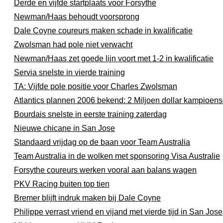
Derde en vijfde startplaats voor Forsythe
Newman/Haas behoudt voorsprong
Dale Coyne coureurs maken schade in kwalificatie
Zwolsman had pole niet verwacht
Newman/Haas zet goede lijn voort met 1-2 in kwalificatie
Servia snelste in vierde training
TA: Vijfde pole positie voor Charles Zwolsman
Atlantics plannen 2006 bekend: 2 Miljoen dollar kampioen
Bourdais snelste in eerste training zaterdag
Nieuwe chicane in San Jose
Standaard vrijdag op de baan voor Team Australia
Team Australia in de wolken met sponsoring Visa Australie
Forsythe coureurs werken vooral aan balans wagen
PKV Racing buiten top tien
Bremer blijft indruk maken bij Dale Coyne
Philippe verrast vriend en vijand met vierde tijd in San Jose