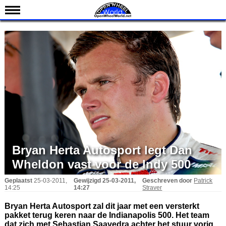
Nieuws
Kalender
Uitslagen
Standen
Coureurs
Teams
IndyCar 101
Indy 500
Bryan Herta Autosport legt Dan
Wheldon vast voor de Indy 500
English
Geplaatst
25-03-2011,
Gewijzigd
25-03-2011,
Geschreven door
Patrick
14:25
14:27
Straver
Bryan Herta Autosport zal dit jaar met een versterkt
pakket terug keren naar de Indianapolis 500. Het team
dat zich met Sebastian Saavedra achter het stuur vorig