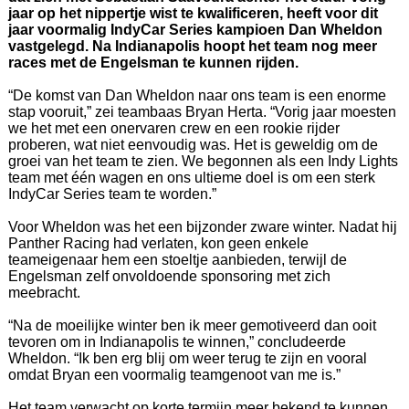
jaar op het nippertje wist te kwalificeren, heeft voor dit
jaar voormalig IndyCar Series kampioen Dan Wheldon
vastgelegd. Na Indianapolis hoopt het team nog meer
races met de Engelsman te kunnen rijden.
“De komst van Dan Wheldon naar ons team is een enorme
stap vooruit,” zei teambaas Bryan Herta. “Vorig jaar moesten
we het met een onervaren crew en een rookie rijder
proberen, wat niet eenvoudig was. Het is geweldig om de
groei van het team te zien. We begonnen als een Indy Lights
team met één wagen en ons ultieme doel is om een sterk
IndyCar Series team te worden.”
Voor Wheldon was het een bijzonder zware winter. Nadat hij
Panther Racing had verlaten, kon geen enkele
teameigenaar hem een stoeltje aanbieden, terwijl de
Engelsman zelf onvoldoende sponsoring met zich
meebracht.
“Na de moeilijke winter ben ik meer gemotiveerd dan ooit
tevoren om in Indianapolis te winnen,” concludeerde
Wheldon. “Ik ben erg blij om weer terug te zijn en vooral
omdat Bryan een voormalig teamgenoot van me is.”
Het team verwacht op korte termijn meer bekend te kunnen