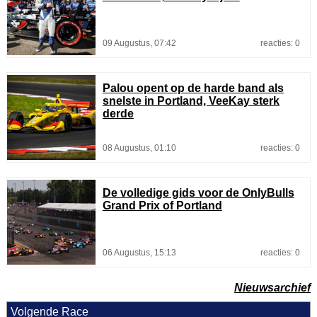
09 Augustus, 07:42
reacties: 0
Palou opent op de harde band als
snelste in Portland, VeeKay sterk
derde
08 Augustus, 01:10
reacties: 0
De volledige gids voor de OnlyBulls
Grand Prix of Portland
06 Augustus, 15:13
reacties: 0
Nieuwsarchief
Volgende Race