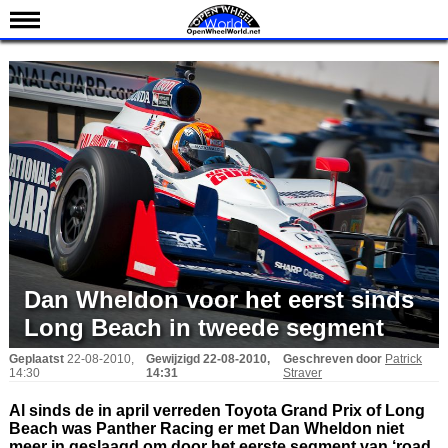
Nieuws
Kalender
Uitslagen
Standen
Coureurs
Teams
IndyCar 101
Indy 500
Dan Wheldon voor het eerst sinds
English
Long Beach in tweede segment
Geplaatst
22-08-2010,
Gewijzigd
22-08-2010,
Geschreven door
Patrick
14:30
14:31
Straver
Al sinds de in april verreden Toyota Grand Prix of Long
Beach was Panther Racing er met Dan Wheldon niet
meer in geslaagd om door het eerste segment van ‘road