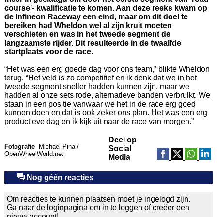
course’- kwalificatie te komen. Aan deze reeks kwam op
de Infineon Raceway een eind, maar om dit doel te
bereiken had Wheldon wel al zijn kruit moeten
verschieten en was in het tweede segment de
langzaamste rijder. Dit resulteerde in de twaalfde
startplaats voor de race.
“Het was een erg goede dag voor ons team,” blikte Wheldon
terug. “Het veld is zo competitief en ik denk dat we in het
tweede segment sneller hadden kunnen zijn, maar we
hadden al onze sets rode, alternatieve banden verbruikt. We
staan in een positie vanwaar we het in de race erg goed
kunnen doen en dat is ook zeker ons plan. Het was een erg
productieve dag en ik kijk uit naar de race van morgen.”
Deel op
Fotografie
Michael Pina /
Social
OpenWheelWorld.net
Media
Nog géén reacties
Om reacties te kunnen plaatsen moet je ingelogd zijn.
Ga naar de
loginpagina
om in te loggen of
creëer een
nieuw account!