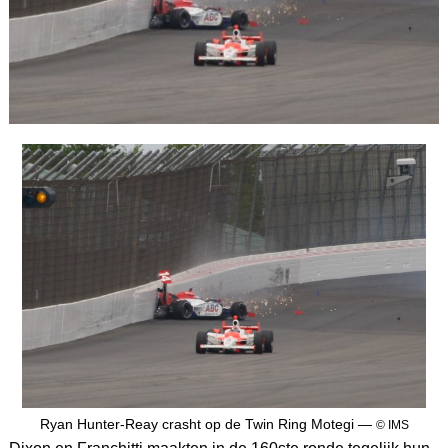
Ryan Hunter-Reay crasht op de Twin Ring Motegi —
© IMS