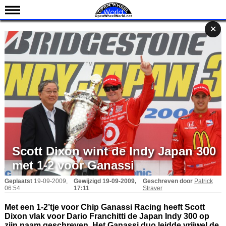
Nieuws
✕
✕
✕
Kalender
Uitslagen
Standen
Coureurs
Teams
IndyCar 101
Indy 500
Scott Dixon wint de Indy Japan 300
English
met 1-2 voor Ganassi
Geplaatst
19-09-2009,
Gewijzigd
19-09-2009,
Geschreven door
Patrick
06:54
17:11
Straver
Met een 1-2’tje voor Chip Ganassi Racing heeft Scott
Dixon vlak voor Dario Franchitti de Japan Indy 300 op
zijn naam geschreven. Het Ganassi duo leidde vrijwel de