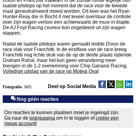
Dixon en Franchitti maakten in de 160ste ronde tegelijk hun
laatste pitstops op het moment dat de race voor de tweede
maal geneutraliseerd moest worden. Dit keer was het Ryan
Hunter-Reay die in Bocht 4 met teveel overstuur de controle
over zijn wagen verloor een achterwaarts de muur in klapte.
De AJ Foyt Racing coureur kon ongedeerd uit zijn wagen
stappen.
Nadat de laatste pitstops waren gemaakt leidde Dixon de
race vlak voor Franchitti. In de eindfase van de race kreeg
Franchitti nog lichte druk van de op de derde plaats rijdende
Graham Rahal, maar het kon geen verandering meer
brengen in de 1-2 overwinning voor Chip Ganassi Racing.
Volledige uitslag van de race op Motegi Oval
Deel op Social Media
Fotografie
IMS
Nog géén reacties
Om reacties te kunnen plaatsen moet je ingelogd zijn.
Ga naar de
loginpagina
om in te loggen of
creëer een
nieuw account!