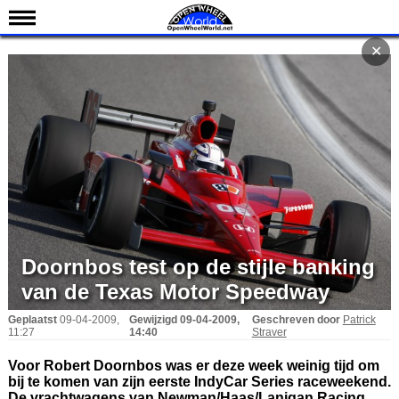
Nieuws
✕
Kalender
Uitslagen
Standen
Coureurs
Teams
IndyCar 101
Indy 500
Doornbos test op de stijle banking
English
van de Texas Motor Speedway
Geplaatst
09-04-2009,
Gewijzigd
09-04-2009,
Geschreven door
Patrick
11:27
14:40
Straver
Voor Robert Doornbos was er deze week weinig tijd om
bij te komen van zijn eerste IndyCar Series raceweekend.
De vrachtwagens van Newman/Haas/Lanigan Racing