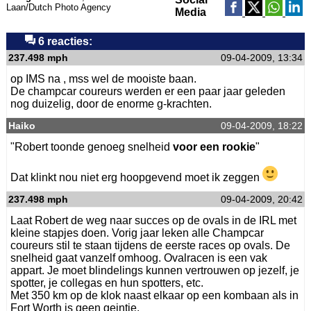
Laan/Dutch Photo Agency
Media
6 reacties:
237.498 mph
09-04-2009, 13:34
op IMS na , mss wel de mooiste baan.
De champcar coureurs werden er een paar jaar geleden
nog duizelig, door de enorme g-krachten.
Haiko
09-04-2009, 18:22
"Robert toonde genoeg snelheid
voor een rookie
"
Dat klinkt nou niet erg hoopgevend moet ik zeggen
237.498 mph
09-04-2009, 20:42
Laat Robert de weg naar succes op de ovals in de IRL met
kleine stapjes doen. Vorig jaar leken alle Champcar
coureurs stil te staan tijdens de eerste races op ovals. De
snelheid gaat vanzelf omhoog. Ovalracen is een vak
appart. Je moet blindelings kunnen vertrouwen op jezelf, je
spotter, je collegas en hun spotters, etc.
Met 350 km op de klok naast elkaar op een kombaan als in
Fort Worth is geen geintje.