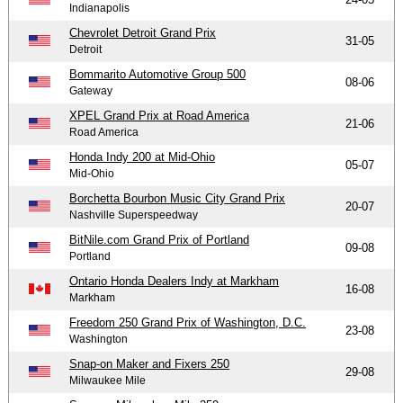
Indianapolis
Chevrolet Detroit Grand Prix
31-05
Detroit
Bommarito Automotive Group 500
08-06
Gateway
XPEL Grand Prix at Road America
21-06
Road America
Honda Indy 200 at Mid-Ohio
05-07
Mid-Ohio
Borchetta Bourbon Music City Grand Prix
20-07
Nashville Superspeedway
BitNile.com Grand Prix of Portland
09-08
Portland
Ontario Honda Dealers Indy at Markham
16-08
Markham
Freedom 250 Grand Prix of Washington, D.C.
23-08
Washington
Snap-on Maker and Fixers 250
29-08
Milwaukee Mile