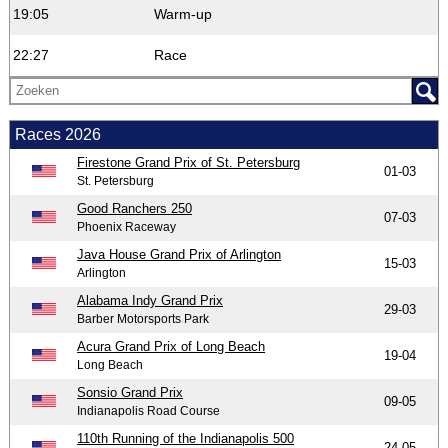
19:05
Warm-up
22:27
Race
Races 2026
Firestone Grand Prix of St. Petersburg
01-03
St. Petersburg
Good Ranchers 250
07-03
Phoenix Raceway
Java House Grand Prix of Arlington
15-03
Arlington
Alabama Indy Grand Prix
29-03
Barber Motorsports Park
Acura Grand Prix of Long Beach
19-04
Long Beach
Sonsio Grand Prix
09-05
Indianapolis Road Course
110th Running of the Indianapolis 500
24-05