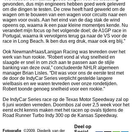
gevonden, dus mijn engineers hebben goed werk geleverd
om die dingen te testen. De crew heeft hard gewerkt om de
wagen om te bouwen van een wagen voor circuits naar een
wagen voor ovals. Aan het eind van de dag stak de wind
opeens op, waarna ik een paar kleine momentjes kende. Nu
verandert mijn focus op het volgende doel; de A1GP race in
Portugal, waarna ik vervolgens terug ga naar de VS voor de
race in Long Beach. Ik ben dus erg druk, maar ook erg blij.”
Ook Newman/Haas/Lanigan Racing was tevreden over het
werk van hun rookie. “Robert vond al vlug snelheid en
slaagde er snel in om zich aan te passen aan de stijle
banking van deze oval,” concludeerde NHLR algemeen
manager Brian Lisles. “Dit was voor ons de eerste test met
de door de IndyCar Series verplicht gestelde langere
wielbasis en we waren tevreden over onze rondetijden.
Robert toonde genoeg snelheid voor een rookie.”
De IndyCar Series race op de Texas Motor Speedway zal op
6 juni worden verreden. Doornbos zal over 2,5 week voor het
eerst echt kennis maken met het racen op ovals tijdens de
Road Runner Turbo Indy 300 op de Kansas Speedway.
Deel op
Fotografie
©2009, Diederik van der
Social