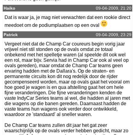
Haiko
09-04-2009, 21:20
Dat is waar ja, je mag niet verwachten dat een rookie direct
meedoet om de podiumplaatsen op een oval
Patrick
09-04-2009, 23:29
Vergeet niet dat de Champ Car coureurs begin vorig jaar
vrijwel niet stil stonden op de ovals omdat ze totaal
onbekend met het spelletje waren (al speelde dit ook wel
een rol, maar bijv. Servia had in Champ Car ook al veel op
ovals gereden), maar omdat de Champ Car teams geen
ervaring hadden met de Dallara's. Op de straten- en
permanente circuits kon dit nog redelijk door de rijder
gecompenseerd worden, maar op ovals gaat het vooral om
hoe goed je wagen is en qua afstelling gaat het om hele
fijne veranderingen. Die fijne veranderingen kenden de
vaste IndyCar Series teams al wel, die hadden al jaren met
die wagens op die banen gereden. Daarnaast hadden de
vaste teams hun wagens ook verder door ontwikkeld,
waardoor ze 'standaard' al sneller waren.
De Champ Car teams zullen dit jaar het gat zeer
waarschijnlijk op de ovals verder hebben gedicht, maar zo