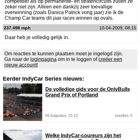
competitief als op permanente- en stratencircuits zullen ze
zeker niet zijn. Alleen een dankzij zeer toevallige
overwinning (zoals Danica Patrick vorig jaar) zie ik de
Champ Car teams dit jaar races winnen op ovals.
237.498 mph
10-04-2009, 08:15
Daar heb je volledig gelijk in.
Om reacties te kunnen plaatsen moet je ingelogd zijn.
Ga naar de
loginpagina
om in te loggen of
creëer een
nieuw account!
Eerder IndyCar Series nieuws:
De volledige gids voor de OnlyBulls
Grand Prix of Portland
06 Augustus, 15:13
reacties: 0
Welke IndyCar-coureurs zijn het