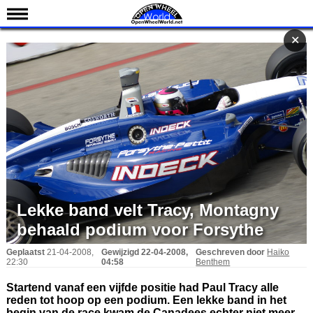
Nieuws
✕
✕
Kalender
Uitslagen
Standen
Coureurs
Teams
IndyCar 101
Indy 500
Lekke band velt Tracy, Montagny
English
behaald podium voor Forsythe
Geplaatst
21-04-2008,
Gewijzigd
22-04-2008,
Geschreven door
Haiko
22:30
04:58
Benthem
Startend vanaf een vijfde positie had Paul Tracy alle
reden tot hoop op een podium. Een lekke band in het
begin van de race kwam de Canadees echter niet meer