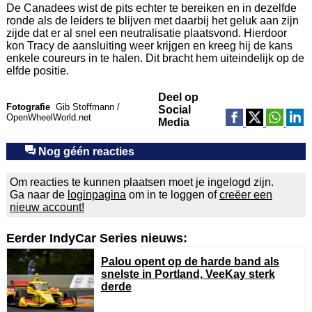
De Canadees wist de pits echter te bereiken en in dezelfde
ronde als de leiders te blijven met daarbij het geluk aan zijn
zijde dat er al snel een neutralisatie plaatsvond. Hierdoor
kon Tracy de aansluiting weer krijgen en kreeg hij de kans
enkele coureurs in te halen. Dit bracht hem uiteindelijk op de
elfde positie.
Deel op
Fotografie
Gib Stoffmann /
Social
OpenWheelWorld.net
Media
Nog géén reacties
Om reacties te kunnen plaatsen moet je ingelogd zijn.
Ga naar de
loginpagina
om in te loggen of
creëer een
nieuw account!
Eerder IndyCar Series nieuws:
Palou opent op de harde band als
snelste in Portland, VeeKay sterk
derde