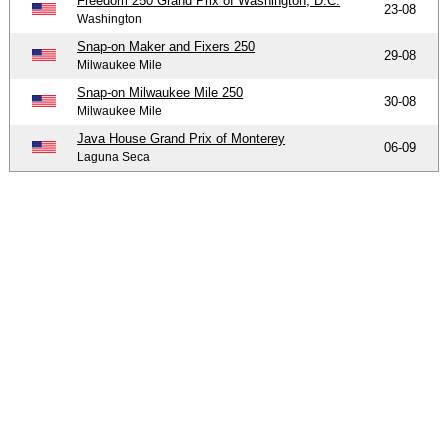
Freedom 250 Grand Prix of Washington, D.C.
23-08
Washington
Snap-on Maker and Fixers 250
29-08
Milwaukee Mile
Snap-on Milwaukee Mile 250
30-08
Milwaukee Mile
Java House Grand Prix of Monterey
06-09
Laguna Seca
-
-
-
© 2004-2026 OpenWheelWorld.net
Privacy
Disclaimer
Over
-
ons
Contact