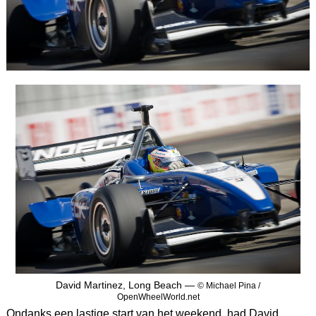
David Martinez, Long Beach —
© Michael Pina /
OpenWheelWorld.net
Ondanks een lastige start van het weekend, had David