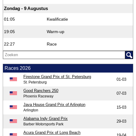
Zondag - 9 Augustus
01:05
Kwalificatie
19:05
Warm-up
22:27
Race
Races 2026
Firestone Grand Prix of St. Petersburg
01-03
St. Petersburg
Good Ranchers 250
07-03
Phoenix Raceway
Java House Grand Prix of Arlington
15-03
Arlington
Alabama Indy Grand Prix
29-03
Barber Motorsports Park
Acura Grand Prix of Long Beach
19-04