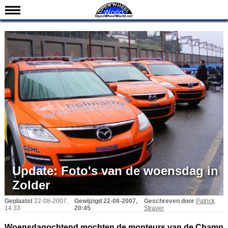
Nieuws
Kalender
Uitslagen
Standen
Coureurs
Teams
IndyCar 101
Indy 500
English
Update:
Foto's van de woensdag in
Zolder
Geplaatst
22-08-2007,
Gewijzigd
22-08-2007,
Geschreven door
Patrick
14:33
20:45
Straver
Woensdagochtend mochten de monteurs van de Champ