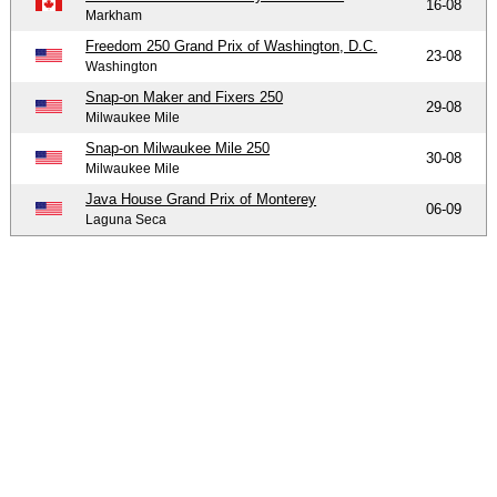
16-08
Markham
Freedom 250 Grand Prix of Washington, D.C.
23-08
Washington
Snap-on Maker and Fixers 250
29-08
Milwaukee Mile
Snap-on Milwaukee Mile 250
30-08
Milwaukee Mile
Java House Grand Prix of Monterey
06-09
Laguna Seca
-
-
-
© 2004-2026 OpenWheelWorld.net
Privacy
Disclaimer
Over