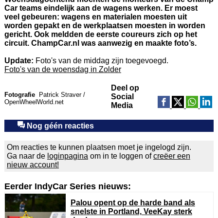
Car teams eindelijk aan de wagens werken. Er moest
veel gebeuren: wagens en materialen moesten uit
worden gepakt en de werkplaatsen moesten in worden
gericht. Ook meldden de eerste coureurs zich op het
circuit. ChampCar.nl was aanwezig en maakte foto’s.
Update:
Foto's van de middag zijn toegevoegd.
Foto's van de woensdag in Zolder
Deel op
Fotografie
Patrick Straver /
Social
OpenWheelWorld.net
Media
Nog géén reacties
Om reacties te kunnen plaatsen moet je ingelogd zijn.
Ga naar de
loginpagina
om in te loggen of
creëer een
nieuw account!
Eerder IndyCar Series nieuws:
Palou opent op de harde band als
snelste in Portland, VeeKay sterk