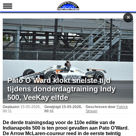
Nieuws
✕
✕
Kalender
Uitslagen
Standen
Coureurs
Teams
IndyCar 101
Pato O’Ward klokt snelste tijd
tijdens donderdagtraining Indy
Indy 500
500, VeeKay elfde
English
Geplaatst
15-05-2026,
Gewijzigd
15-05-2026,
Geschreven door
Patrick
00:11
00:11
Straver
De derde trainingsdag voor de 110e editie van de
Indianapolis 500 is ten prooi gevallen aan Pato O’Ward.
De Arrow McLaren-coureur reed in de eerste twintig