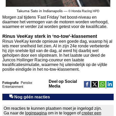
Takuma Sato in Indianapolis —
© Honda Racing HPD
Morgen zal tijdens 'Fast Friday' het boost-niveau en
daarmee het vermogen van de motoren worden verhoogd,
waarmee er verder zal worden getest voor de kwalificatie.
Rinus VeeKay sterk in ‘no-tow’-klassement
Rinus VeeKay kende opnieuw een goede dag, waarop hij al
iets meer snelheid liet zien. Al in zijn 24e ronde verbeterde
hij zijn snelste tijd van de dag, al werd hij daarbij wel
geholpen door een slipstream. In het laatste uur deed de
Juncos Hollinger Racing-coureur een laatste
kwalificatiesimulatie, waarmee hij uiteindelijk op de vijfde
positie eindigde in het no-tow-klassement.
Deel op Social
Fotografie
Penske
Media
Entertainment
Nog géén reacties
Om reacties te kunnen plaatsen moet je ingelogd zijn.
Ga naar de
loginpagina
om in te loggen of
creëer een