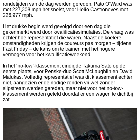
rondetijden van de dag werden gereden. Pato O’Ward was
met 227,308 mph het snelst, voor Helio Castroneves met
226,977 mph.
Het drukke begin werd gevolgd door een dag die
gekenmerkt werd door kwalificatiesimulaties. De vraag was
echter hoe representatief die waren. Naast de koelere
omstandigheden krijgen de coureurs pas morgen – tijdens
Fast Friday – de kans om te trainen met het hogere
vermogen voor het kwalificatieweekend.
In het
‘no-tow’-klassement
eindigde Takuma Sato op de
eerste plaats, voor Penske-duo Scott McLaughlin en David
Malukas. Volledig representatief was dit klassement echter
niet, aangezien er de nodige ronden vrijwel zonder
slipstream werden gereden, maar niet voor het no-tow-
klassement werden geteld doordat er een wagen te dichtbij
zat.