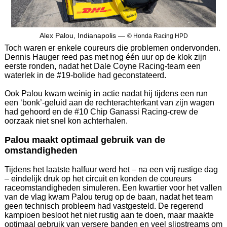
Alex Palou, Indianapolis —
© Honda Racing HPD
Toch waren er enkele coureurs die problemen ondervonden.
Dennis Hauger reed pas met nog één uur op de klok zijn
eerste ronden, nadat het Dale Coyne Racing-team een
waterlek in de #19-bolide had geconstateerd.
Ook Palou kwam weinig in actie nadat hij tijdens een run
een ‘bonk’-geluid aan de rechterachterkant van zijn wagen
had gehoord en de #10 Chip Ganassi Racing-crew de
oorzaak niet snel kon achterhalen.
Palou maakt optimaal gebruik van de
omstandigheden
Tijdens het laatste halfuur werd het – na een vrij rustige dag
– eindelijk druk op het circuit en konden de coureurs
raceomstandigheden simuleren. Een kwartier voor het vallen
van de vlag kwam Palou terug op de baan, nadat het team
geen technisch probleem had vastgesteld. De regerend
kampioen besloot het niet rustig aan te doen, maar maakte
optimaal gebruik van versere banden en veel slipstreams om