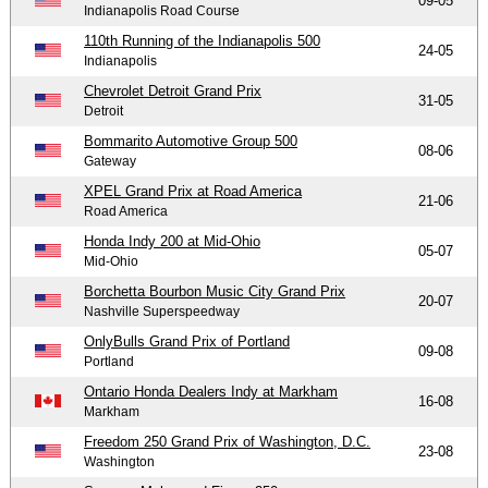
09-05
Indianapolis Road Course
110th Running of the Indianapolis 500
24-05
Indianapolis
Chevrolet Detroit Grand Prix
31-05
Detroit
Bommarito Automotive Group 500
08-06
Gateway
XPEL Grand Prix at Road America
21-06
Road America
Honda Indy 200 at Mid-Ohio
05-07
Mid-Ohio
Borchetta Bourbon Music City Grand Prix
20-07
Nashville Superspeedway
OnlyBulls Grand Prix of Portland
09-08
Portland
Ontario Honda Dealers Indy at Markham
16-08
Markham
Freedom 250 Grand Prix of Washington, D.C.
23-08
Washington