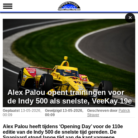
Nieuws
✕
✕
✕
Kalender
Uitslagen
Standen
Coureurs
Teams
IndyCar 101
Indy 500
Alex Palou opent trainingen voor
English
de Indy 500 als snelste, VeeKay 19e
Geplaatst
13-05-2026,
Gewijzigd
13-05-2026,
Geschreven door
Patrick
00:09
00:09
Straver
Alex Palou heeft tijdens ‘Opening Day’ voor de 110e
editie van de Indy 500 de snelste tijd gereden. De
Spanjaard stond lange tijd aan de kant vanwege