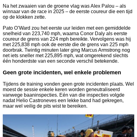
Na het zwaaien van de groene vlag was Alex Palou – als
winnaar van de race in 2025 – de eerste coureur die een tijd
op de klokken zette.
Pato O’Ward zou het eerste uur leiden met een gemiddelde
snelheid van 223,740 mph, waarna Conor Daly als eerste
coureur de grens van 224 mph bereikte. Vervolgens was hij
met 225,838 mph ook de eerste die de grens van 225 mph
doorbrak. Twintig minuten later ging Marcus Armstrong nog
net iets sneller met 225,895 mph, wat omgerekend slechts
één honderdste van een seconde verschil betekende.
Geen grote incidenten, wel enkele problemen
Tijdens de training vonden geen grote incidenten plaats. Wel
moest de sessie enkele keren worden geneutraliseerd
vanwege baaninspecties. Eén van die inspecties volgde
nadat Helio Castroneves een lekke band had gekregen,
maar wel veilig de pits wist te bereiken.