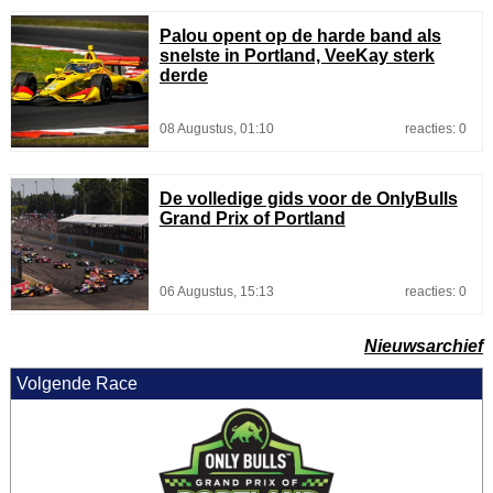
Palou opent op de harde band als
snelste in Portland, VeeKay sterk
derde
08 Augustus, 01:10
reacties: 0
De volledige gids voor de OnlyBulls
Grand Prix of Portland
06 Augustus, 15:13
reacties: 0
Nieuwsarchief
Volgende Race