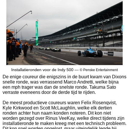
Installatieronden voor de Indy 500 —
© Penske Entertainment
De enige coureur die enigszins in de buurt kwam van Dixons
snelle ronde, was verrassend Marco Andretti, welke bijna
een mph trager was dan de snelste ronde. Takuma Sato
verraste eveneens door de derde tijd te rijden.
De meest productieve coureurs waren Felix Rosenqvist,
Kyle Kirkwood en Scott McLaughlin, welke elk dertien
ronden achter hun naam konden noteren. Dit kon niet
worden gezegd over Rinus VeeKay, welke direct tijdens zijn
installatieronde te maken kreeg met een technisch probleem.
Dit kon snel worden opgelost, maar uiteindelijk legde hij