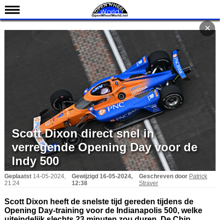
Nieuws
✕
Kalender
Uitslagen
Standen
Coureurs
Teams
IndyCar 101
Scott Dixon direct snel in
Indy 500
verregende Opening Day voor de
English
Indy 500
Geplaatst
14-05-2024,
Gewijzigd
16-05-2024,
Geschreven door
Patrick
21:24
12:38
Straver
Scott Dixon heeft de snelste tijd gereden tijdens de
Opening Day-training voor de Indianapolis 500, welke
uiteindelijk slechts 23 minuten zou duren. De Chip