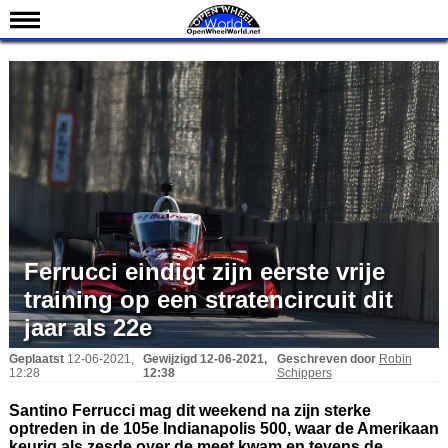
Nieuws
Kalender
Uitslagen
Standen
Coureurs
Teams
IndyCar 101
Ferrucci eindigt zijn eerste vrije
Indy 500
training op een stratencircuit dit
English
jaar als 22e
Geplaatst
12-06-2021,
Gewijzigd
12-06-2021,
Geschreven door
Robin
12:28
12:38
Schippers
Santino Ferrucci mag dit weekend na zijn sterke
optreden in de 105e Indianapolis 500, waar de Amerikaan
keurig als zesde over de meet kwam en tevens de