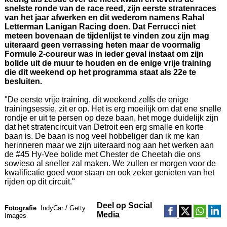
snelste ronde van de race reed, zijn eerste stratenraces
van het jaar afwerken en dit wederom namens Rahal
Letterman Lanigan Racing doen. Dat Ferrucci niet
meteen bovenaan de tijdenlijst te vinden zou zijn mag
uiteraard geen verrassing heten maar de voormalig
Formule 2-coureur was in ieder geval instaat om zijn
bolide uit de muur te houden en de enige vrije training
die dit weekend op het programma staat als 22e te
besluiten.
"De eerste vrije training, dit weekend zelfs de enige
trainingsessie, zit er op. Het is erg moeilijk om dat ene snelle
rondje er uit te persen op deze baan, het moge duidelijk zijn
dat het stratencircuit van Detroit een erg smalle en korte
baan is. De baan is nog veel hobbeliger dan ik me kan
herinneren maar we zijn uiteraard nog aan het werken aan
de #45 Hy-Vee bolide met Chester de Cheetah die ons
sowieso al sneller zal maken. We zullen er morgen voor de
kwalificatie goed voor staan en ook zeker genieten van het
rijden op dit circuit."
Deel op Social
Fotografie
IndyCar / Getty
Media
Images