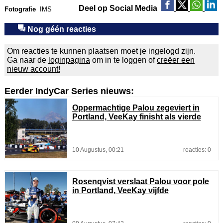
Deel op Social Media
Fotografie
IMS
Nog géén reacties
Om reacties te kunnen plaatsen moet je ingelogd zijn.
Ga naar de
loginpagina
om in te loggen of
creëer een
nieuw account!
Eerder IndyCar Series nieuws:
Oppermachtige Palou zegeviert in
Portland, VeeKay finisht als vierde
10 Augustus, 00:21
reacties: 0
Rosenqvist verslaat Palou voor pole
in Portland, VeeKay vijfde