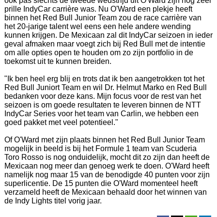
ook pas slechts de tweede wedstrijd uit O'Ward zijn nog zeer
prille IndyCar carrière was. Nu O'Ward een plekje heeft
binnen het Red Bull Junior Team zou de race carrière van
het 20-jarige talent wel eens een hele andere wending
kunnen krijgen. De Mexicaan zal dit IndyCar seizoen in ieder
geval afmaken maar voegt zich bij Red Bull met de intentie
om alle opties open te houden om zo zijn portfolio in de
toekomst uit te kunnen breiden.
"Ik ben heel erg blij en trots dat ik ben aangetrokken tot het
Red Bull Juniort Team en wil Dr. Helmut Marko en Red Bull
bedanken voor deze kans. Mijn focus voor de rest van het
seizoen is om goede resultaten te leveren binnen de NTT
IndyCar Series voor het team van Carlin, we hebben een
goed pakket met veel potentieel."
Of O'Ward met zijn plaats binnen het Red Bull Junior Team
mogelijk in beeld is bij het Formule 1 team van Scuderia
Toro Rosso is nog onduidelijk, mocht dit zo zijn dan heeft de
Mexicaan nog meer dan genoeg werk te doen. O'Ward heeft
namelijk nog maar 15 van de benodigde 40 punten voor zijn
superlicentie. De 15 punten die O'Ward momenteel heeft
verzameld heeft de Mexicaan behaald door het winnen van
de Indy Lights titel vorig jaar.