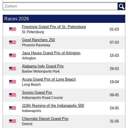
Races 2026
Firestone Grand Prix of St. Petersburg
01-03
St. Petersburg
Good Ranchers 250
07-03
Phoenix Raceway
Java House Grand Prix of Arlington
15-03
Arlington
Alabama Indy Grand Prix
29-03
Barber Motorsports Park
Acura Grand Prix of Long Beach
19-04
Long Beach
Sonsio Grand Prix
09-05
Indianapolis Road Course
110th Running of the Indianapolis 500
24-05
Indianapolis
Chevrolet Detroit Grand Prix
31-05
Detroit