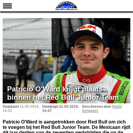
Nieuws
Kalender
Uitslagen
Standen
Coureurs
Teams
IndyCar 101
Indy 500
Patricio O'Ward krijgt plaats
English
binnen het Red Bull Junior Team
Geplaatst
11-05-2019,
Gewijzigd
11-05-2019,
Geschreven door
Robin
14:33
14:47
Schippers
Patricio O'Ward is aangetrokken door Red Bull om zich
te voegen bij het Red Bull Junior Team. De Mexicaan rijdt
dit jaar dertien van de zeventien wedstrijden die op de