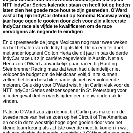
NTT IndyCar Series kalender staan en heeft tot op heden
laten zien het goede race hout te zijn gesneden. O'Ward
wist al bij zijn IndyCar debuut op Sonoma Raceway vorig
jaar hoge ogen te gooien door zich voor zijn allereerste
IndyCar race als vijfde te kwalificeren om de race
vervolgens als negende te eindigen.
En dit presteerde de jonge Mexicaan nog maar twee weken
na het behalen van de Indy Lights titel. Dit na een fel duel
met ander toptalent Colton Herta die dit jaar in pas de derde
IndyCar race uit zijn carrière zegevierde in Austin. Net als
Herta zou O'Ward aanvankelijk gaan racen bij Harding
Steinbrenner Racing maar dat team had uiteindelijk niet
voldoende budget om de Mexicaan voltijd in te kunnen
zetten, het team beschikte namelijk niet over voldoende
motoren. Gelukkig voor O'Ward wist hij in Carlin vlak voor de
NTT IndyCar Series seizoensopener in St. Petersburg voor
in ieder geval dertien wedstrijden een nieuw onderdak te
vinden.
Patricio O'Ward zou zijn debuut bij Carlin pas maken in de
tweede race van het seizoen op het Circuit of The Americas
en ook in deze wedstrijd hoge ogen gooien door voor het
kleine team keurig als achtste over de meet te komen in wat