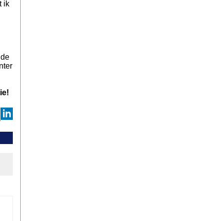
 ik
 de
nter
ie!