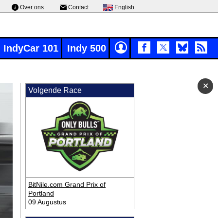
Over ons
Contact
English
IndyCar 101
Indy 500
✕
✕
Volgende Race
BitNile.com Grand Prix of
Portland
09 Augustus