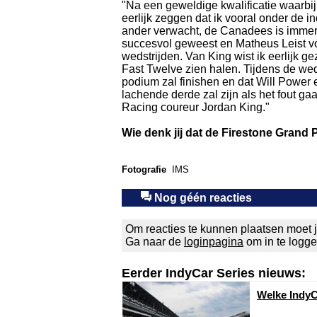
"Na een geweldige kwalificatie waarbij
eerlijk zeggen dat ik vooral onder de 
ander verwacht, de Canadees is immers 
succesvol geweest en Matheus Leist vond
wedstrijden. Van King wist ik eerlijk g
Fast Twelve zien halen. Tijdens de weds
podium zal finishen en dat Will Power
lachende derde zal zijn als het fout ga
Racing coureur Jordan King."
Wie denk jij dat de Firestone Grand P
Fotografie
IMS
Nog géén reacties
Om reacties te kunnen plaatsen moet j
Ga naar de
loginpagina
om in te logg
Eerder IndyCar Series nieuws:
Welke IndyC