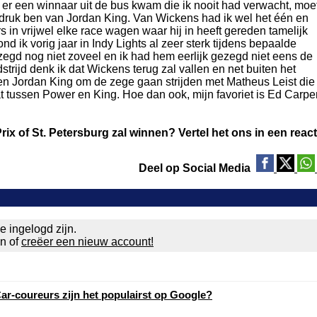
 er een winnaar uit de bus kwam die ik nooit had verwacht, moet
indruk ben van Jordan King. Van Wickens had ik wel het één en
in vrijwel elke race wagen waar hij in heeft gereden tamelijk
 ik vorig jaar in Indy Lights al zeer sterk tijdens bepaalde
ezegd nog niet zoveel en ik had hem eerlijk gezegd niet eens de
trijd denk ik dat Wickens terug zal vallen en net buiten het
 en Jordan King om de zege gaan strijden met Matheus Leist die
at tussen Power en King. Hoe dan ook, mijn favoriet is Ed Carpe
rix of St. Petersburg zal winnen? Vertel het ons in een react
Deel op Social Media
e ingelogd zijn.
en of
creëer een nieuw account!
ar-coureurs zijn het populairst op Google?