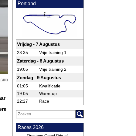
Portland
Vrijdag - 7 Augustus
23:35
Vrije training 1
Zaterdag - 8 Augustus
19:05
Vrije training 2
Zondag - 9 Augustus
ruijn
01:05
Kwalificatie
19:05
Warm-up
aar
22:27
Race
ere
Races 2026
Firestone Grand Prix of