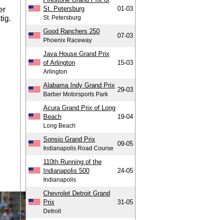
St. Petersburg
01-03
er
tig.
St. Petersburg
Good Ranchers 250
07-03
Phoenix Raceway
Java House Grand Prix
of Arlington
15-03
Arlington
Alabama Indy Grand Prix
29-03
Barber Motorsports Park
Acura Grand Prix of Long
Beach
19-04
Long Beach
Sonsio Grand Prix
09-05
Indianapolis Road Course
110th Running of the
Indianapolis 500
24-05
Indianapolis
Chevrolet Detroit Grand
Prix
31-05
Detroit