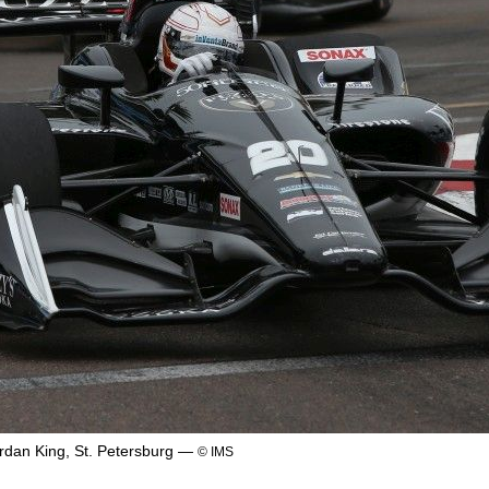
rdan King, St. Petersburg —
© IMS