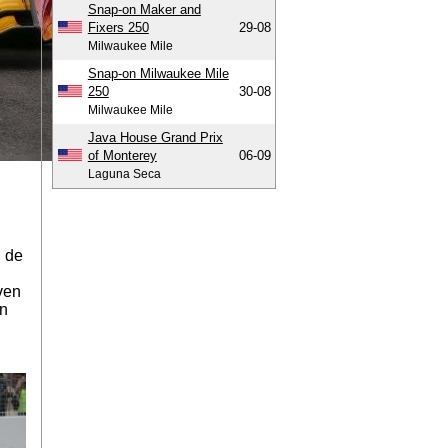
Snap-on Maker and
Fixers 250
29-08
Milwaukee Mile
Snap-on Milwaukee Mile
250
30-08
Milwaukee Mile
Java House Grand Prix
of Monterey
06-09
Laguna Seca
n de
ven
an