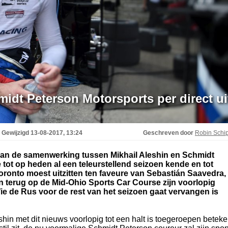
midt Peterson Motorsports per direct ui
Gewijzigd
13-08-2017, 13:24
Geschreven door
Robin Schi
 aan de samenwerking tussen Mikhail Aleshin en Schmidt
tot op heden al een teleurstellend seizoen kende en tot
oronto moest uitzitten ten faveure van Sebastián Saavedra,
n terug op de Mid-Ohio Sports Car Course zijn voorlopig
ie de Rus voor de rest van het seizoen gaat vervangen is
eshin met dit nieuws voorlopig tot een halt is toegeroepen beteke