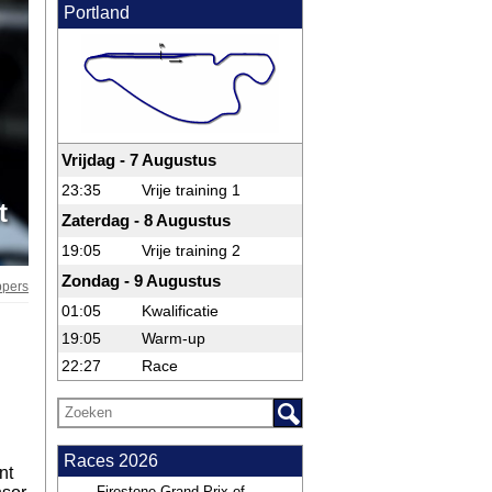
Portland
Vrijdag - 7 Augustus
23:35
Vrije training 1
t
Zaterdag - 8 Augustus
19:05
Vrije training 2
Zondag - 9 Augustus
ppers
01:05
Kwalificatie
19:05
Warm-up
22:27
Race
Races 2026
nt
Firestone Grand Prix of