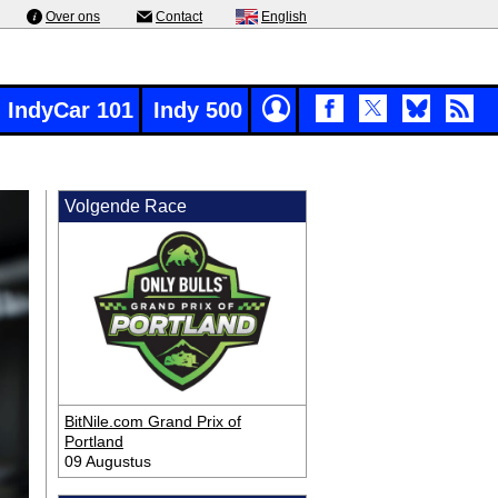
Over ons
Contact
English
IndyCar 101
Indy 500
Volgende Race
BitNile.com Grand Prix of
Portland
09 Augustus