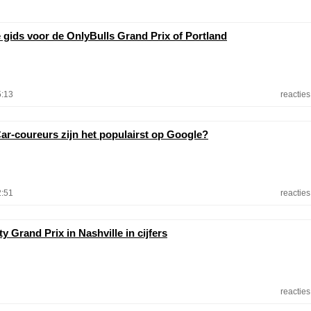
e gids voor de OnlyBulls Grand Prix of Portland
5:13
reacties
ar-coureurs zijn het populairst op Google?
2:51
reacties
y Grand Prix in Nashville in cijfers
reacties