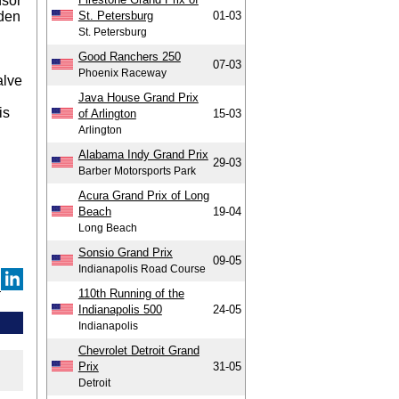
nsor
den
St. Petersburg
01-03
St. Petersburg
Good Ranchers 250
07-03
Phoenix Raceway
alve
Java House Grand Prix
is
of Arlington
15-03
Arlington
Alabama Indy Grand Prix
29-03
Barber Motorsports Park
Acura Grand Prix of Long
Beach
19-04
Long Beach
Sonsio Grand Prix
09-05
Indianapolis Road Course
110th Running of the
Indianapolis 500
24-05
Indianapolis
Chevrolet Detroit Grand
Prix
31-05
Detroit