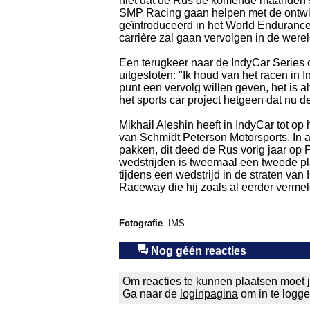
niet dat de Rus de komende maanden sti
SMP Racing gaan helpen met de ontwi
geïntroduceerd in het World Endurance 
carrière zal gaan vervolgen in de werel
Een terugkeer naar de IndyCar Series of
uitgesloten: "Ik houd van het racen in 
punt een vervolg willen geven, het is al
het sports car project hetgeen dat nu de 
Mikhail Aleshin heeft in IndyCar tot 
van Schmidt Peterson Motorsports. In a
pakken, dit deed de Rus vorig jaar op 
wedstrijden is tweemaal een tweede plaa
tijdens een wedstrijd in de straten van
Raceway die hij zoals al eerder vermel
Fotografie
IMS
Nog géén reacties
Om reacties te kunnen plaatsen moet j
Ga naar de
loginpagina
om in te logg