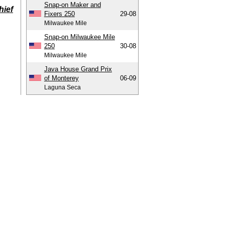
Snap-on Maker and
hief
Fixers 250
29-08
Milwaukee Mile
Snap-on Milwaukee Mile
250
30-08
Milwaukee Mile
Java House Grand Prix
of Monterey
06-09
Laguna Seca