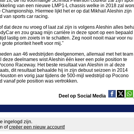
l zit, de nu voormalige Schmidt Peterson coureur zal zijn spo
kkeling van een nieuwe LMP1-L chassis welke in 2018 zal wor
Championship. Hiermee lijkt het er op dat Mikhail Aleshin zijn
d van sports car racing.
 dat deze nu vroeg of laat zal zijn is volgens Aleshin alles beh
IndyCar en zou graag mijn carrière in deze sport op een bepaald
tijd lastig om zoiets in te schatten. Zeg nooit nooit maar voor nu 
grote prioriteit heeft voor mij."
op heden aan 46 wedstrijden deelgenomen, allemaal met het team
l deze deelnames wist Aleshin één keer een pole position te
Pocono Raceway. Het beste resultaat van Aleshin in al deze
ts, dit resultaat behaalde hij in zijn debuut seizoen in 2014
 Houston en vorig jaar tijdens de 500-mijl wedstrijd op Pocono
d vanaf pole position was vertrokken.
Deel op Social Media
e ingelogd zijn.
en of
creëer een nieuw account!