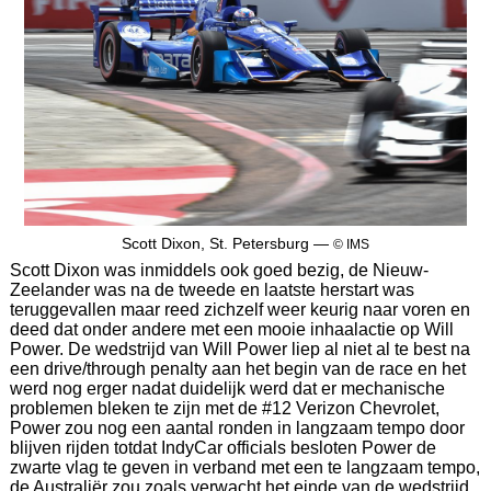
Scott Dixon, St. Petersburg —
© IMS
Scott Dixon was inmiddels ook goed bezig, de Nieuw-
Zeelander was na de tweede en laatste herstart was
teruggevallen maar reed zichzelf weer keurig naar voren en
deed dat onder andere met een mooie inhaalactie op Will
Power. De wedstrijd van Will Power liep al niet al te best na
een drive/through penalty aan het begin van de race en het
werd nog erger nadat duidelijk werd dat er mechanische
problemen bleken te zijn met de #12 Verizon Chevrolet,
Power zou nog een aantal ronden in langzaam tempo door
blijven rijden totdat IndyCar officials besloten Power de
zwarte vlag te geven in verband met een te langzaam tempo,
de Australiër zou zoals verwacht het einde van de wedstrijd