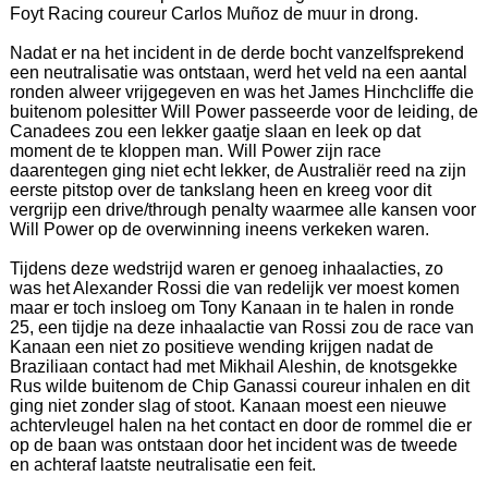
Foyt Racing coureur Carlos Muñoz de muur in drong.
Nadat er na het incident in de derde bocht vanzelfsprekend
een neutralisatie was ontstaan, werd het veld na een aantal
ronden alweer vrijgegeven en was het James Hinchcliffe die
buitenom polesitter Will Power passeerde voor de leiding, de
Canadees zou een lekker gaatje slaan en leek op dat
moment de te kloppen man. Will Power zijn race
daarentegen ging niet echt lekker, de Australiër reed na zijn
eerste pitstop over de tankslang heen en kreeg voor dit
vergrijp een drive/through penalty waarmee alle kansen voor
Will Power op de overwinning ineens verkeken waren.
Tijdens deze wedstrijd waren er genoeg inhaalacties, zo
was het Alexander Rossi die van redelijk ver moest komen
maar er toch insloeg om Tony Kanaan in te halen in ronde
25, een tijdje na deze inhaalactie van Rossi zou de race van
Kanaan een niet zo positieve wending krijgen nadat de
Braziliaan contact had met Mikhail Aleshin, de knotsgekke
Rus wilde buitenom de Chip Ganassi coureur inhalen en dit
ging niet zonder slag of stoot. Kanaan moest een nieuwe
achtervleugel halen na het contact en door de rommel die er
op de baan was ontstaan door het incident was de tweede
en achteraf laatste neutralisatie een feit.