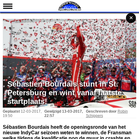
Nieuws
✕
✕
✕
✕
Kalender
Uitslagen
Standen
Coureurs
Teams
IndyCar 101
Sébastien Bourdais stunt in St.
Indy 500
Petersburg en wint vanaf laatste
English
startplaats!
Geplaatst
12-03-2017,
Gewijzigd
13-03-2017,
Geschreven door
Robin
19:50
22:57
Schippers
Sébastien Bourdais heeft de openingsronde van het
nieuwe IndyCar seizoen weten te winnen, de Fransman
welke tijdens de kwalificatie nog de muur in crashte en