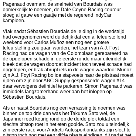
Pagenaud overnam, de snelheid van Bourdais was
opmerkelijk te noemen, de Dale Coyne Racing coureur
sloeg al gauw een gaatje met de regerend IndyCar
kampioen.
Vlak nadat Sébastien Bourdais de leiding in de wedstrijd
had overgenomen werd duidelijk dat een al teleurstellend
weekend voor Carlos Muñoz een nog een grotere
teleurstelling zou gaan worden, het team van A.J. Foyt
Racing had de wagen van de Colombiaan gerepareerd na
de opgelopen schade in de eerste ronde maar uiteindelijk
bleek dat de wagen doordat incident toch teveel schade had
opgelopen, er brak abrupt iets in de wagen waardoor Muñoz
zijn A.J. Foyt Racing bolide stapvoets naar de pitstraat moest
rijden om zijn door ABC Supply gesponsorde wagen #14
daar vervolgens definitief te parkeren. Simon Pagenaud was
inmiddels langzamerhand weer aan het inlopen op
Sébastien Bourdais.
Als er naast Bourdais nog een verrassing te noemen was
binnen de top drie dan was het Takuma Sato wel, de
Japanner reed keurig rond op de derde plek totdat een
slechte pitstop roet in het eten gooide. Sato zou uiteindelijk
zijn eerste race voor Andretti Autosport ondanks zijn slechte
pitstop toch nog met een vijfde plaats eindigen, dit nadat het