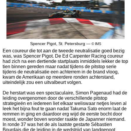
Spencer Pigot, St. Petersburg —
© IMS
Een coureur die tot aan de tweede neutralisatie goed bezig
was, was Spencer Pigot. De Ed Carpenter Racing coureur
had zich na een dertiende startplaats inmiddels lekker de top
tien binnen gereden maar nadat tijdens de pitstop serie
tijdens de neutralisatie een achterrem in de brand vloog,
kwam de Amerikaan op meerdere ronden achterstand,
uiteindelijk zou een uitvalbeurt volgen.
De herstart was een spectaculaire, Simon Pagenaud had de
leiding overgenomen door de verschillende pitstop
strategieën en iedereen liet elkaar weliswaar netjes leven al
leek het bijna fout te gaan nadat Takuma Sato enorm laat de
remmen in ging en daardoor erg wijd de eerste bocht door
moest, wonder boven wonder raakte de Japanner niemand.
In ronde 37 was het de als laatste gestarte Sébastien
Bourdais die de leiding in de wedstrijd van landgenoot