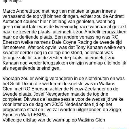
tijdenlijst.
Marco Andretti zou met nog tien minuten te gaan ineens
verrassend de top vijf binnen dringen, echter zou de Andretti
Autosport coureur hier niet lang van genieten, want nog
geen minuut later was de tweevoudig race winnaar al gezakt
naar de zevende plaats, uiteindelijk zou Andretti terugzakken
naar de dertiende plaats. Een andere verrassing was RC
Enerson welke namens Dale Coyne Racing de tweede tijd
liet noteren. Wat ook opviel was dat Tony Kanaan welke een
kwartier eerder nog in de top drie stond, helemaal was
teruggezakt tot aan de zestiende plaats, uiteindelijk zou
Kanaan nog verder terugzakken om zijn warm-up uiteindelijk
als negentiende te eindigen.
Vooraan zou er weinig veranderen in de slotminuten en was
het Scott Dixon die wederom de snelste was in Watkins
Glen, met RC Enerson achter de Nieuw-Zeelander op de
tweede plaats, Josef Newgarden maakte de top drie
compleet. Dit was de laatste sessie voor de wedstrijd welke
voor later op de dag om 20:35 Nederlandse tijd op het
programma staat en live zal worden uitgezonden op Ziggo
Sport en WatchESPN.
Volledige uitslag van de warm-up op Watkins Glen