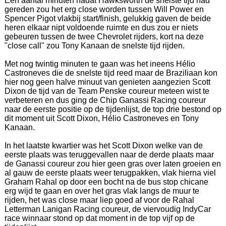
Een aantal minuten nadat Hawksworth de snelste tijd had
gereden zou het erg close worden tussen Will Power en
Spencer Pigot vlakbij start/finish, gelukkig gaven de beide
heren elkaar nipt voldoende ruimte en dus zou er niets
gebeuren tussen de twee Chevrolet rijders, kort na deze
"close call" zou Tony Kanaan de snelste tijd rijden.
Met nog twintig minuten te gaan was het ineens Hélio
Castroneves die de snelste tijd reed maar de Braziliaan kon
hier nog geen halve minuut van genieten aangezien Scott
Dixon de tijd van de Team Penske coureur meteen wist te
verbeteren en dus ging de Chip Ganassi Racing coureur
naar de eerste positie op de tijdenlijst, de top drie bestond op
dit moment uit Scott Dixon, Hélio Castroneves en Tony
Kanaan.
In het laatste kwartier was het Scott Dixon welke van de
eerste plaats was teruggevallen naar de derde plaats maar
de Ganassi coureur zou hier geen gras over laten groeien en
al gauw de eerste plaats weer terugpakken, vlak hierna viel
Graham Rahal op door een bocht na de bus stop chicane
erg wijd te gaan en over het gras vlak langs de muur te
rijden, het was close maar liep goed af voor de Rahal
Letterman Lanigan Racing coureur, de viervoudig IndyCar
race winnaar stond op dat moment in de top vijf op de