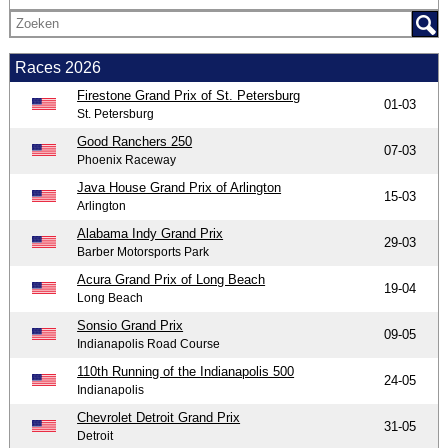
Races 2026
Firestone Grand Prix of St. Petersburg
01-03
St. Petersburg
Good Ranchers 250
07-03
Phoenix Raceway
Java House Grand Prix of Arlington
15-03
Arlington
Alabama Indy Grand Prix
29-03
Barber Motorsports Park
Acura Grand Prix of Long Beach
19-04
Long Beach
Sonsio Grand Prix
09-05
Indianapolis Road Course
110th Running of the Indianapolis 500
24-05
Indianapolis
Chevrolet Detroit Grand Prix
31-05
Detroit