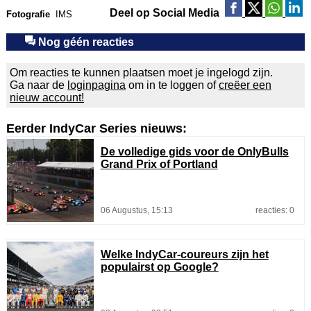
Deel op Social Media
Fotografie
IMS
Nog géén reacties
Om reacties te kunnen plaatsen moet je ingelogd zijn.
Ga naar de
loginpagina
om in te loggen of
creëer een
nieuw account!
Eerder IndyCar Series nieuws:
De volledige gids voor de OnlyBulls
Grand Prix of Portland
06 Augustus, 15:13
reacties: 0
Welke IndyCar-coureurs zijn het
populairst op Google?