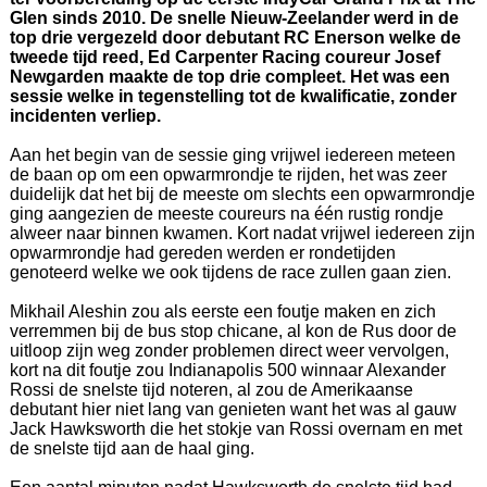
Glen sinds 2010. De snelle Nieuw-Zeelander werd in de
top drie vergezeld door debutant RC Enerson welke de
tweede tijd reed, Ed Carpenter Racing coureur Josef
Newgarden maakte de top drie compleet. Het was een
sessie welke in tegenstelling tot de kwalificatie, zonder
incidenten verliep.
Aan het begin van de sessie ging vrijwel iedereen meteen
de baan op om een opwarmrondje te rijden, het was zeer
duidelijk dat het bij de meeste om slechts een opwarmrondje
ging aangezien de meeste coureurs na één rustig rondje
alweer naar binnen kwamen. Kort nadat vrijwel iedereen zijn
opwarmrondje had gereden werden er rondetijden
genoteerd welke we ook tijdens de race zullen gaan zien.
Mikhail Aleshin zou als eerste een foutje maken en zich
verremmen bij de bus stop chicane, al kon de Rus door de
uitloop zijn weg zonder problemen direct weer vervolgen,
kort na dit foutje zou Indianapolis 500 winnaar Alexander
Rossi de snelste tijd noteren, al zou de Amerikaanse
debutant hier niet lang van genieten want het was al gauw
Jack Hawksworth die het stokje van Rossi overnam en met
de snelste tijd aan de haal ging.