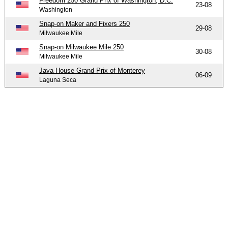
Freedom 250 Grand Prix of Washington, D.C.
23-08
Washington
Snap-on Maker and Fixers 250
29-08
Milwaukee Mile
Snap-on Milwaukee Mile 250
30-08
Milwaukee Mile
Java House Grand Prix of Monterey
06-09
Laguna Seca
-
-
-
© 2004-2026 OpenWheelWorld.net
Privacy
Disclaimer
Over
-
ons
Contact