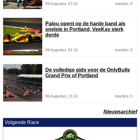
09 Augustus, 07:42
reacties: 0
Palou opent op de harde band als
snelste in Portland, VeeKay sterk
derde
08 Augustus, 01:10
reacties: 0
De volledige gids voor de OnlyBulls
Grand Prix of Portland
06 Augustus, 15:13
reacties: 0
Nieuwsarchief
Volgende Race