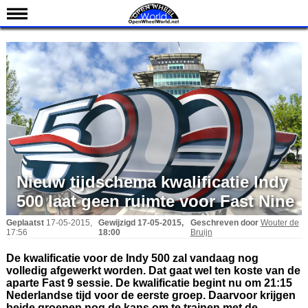
Nieuws
Kalender
Uitslagen
Standen
Coureurs
Teams
IndyCar 101
Nieuw tijdschema kwalificatie Indy
500 laat geen ruimte voor Fast Nine
Indy 500
English
Geplaatst
17-05-2015,
Gewijzigd
17-05-2015,
Geschreven door
Wouter de
17:56
18:00
Bruijn
De kwalificatie voor de Indy 500 zal vandaag nog
volledig afgewerkt worden. Dat gaat wel ten koste van de
aparte Fast 9 sessie. De kwalificatie begint nu om 21:15
Nederlandse tijd voor de eerste groep. Daarvoor krijgen
beide groepen nog de kans om te trainen met de