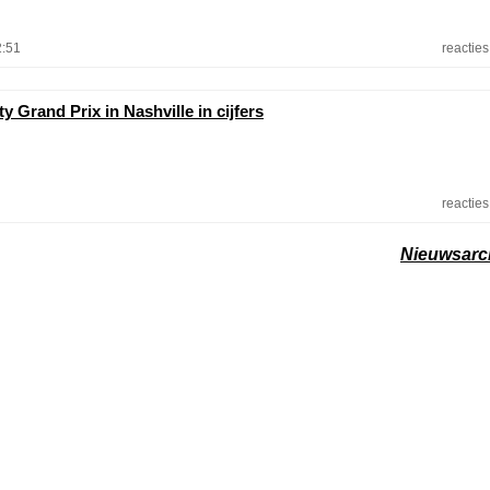
2:51
reacties
y Grand Prix in Nashville in cijfers
reacties
Nieuwsarc