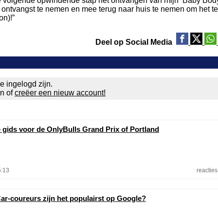
 de volgende opwindende stap het ontvangen van mijn ‘Baby Body
n ontvangst te nemen en mee terug naar huis te nemen om het te
on)!”
Deel op Social Media
e ingelogd zijn.
en of
creëer een nieuw account!
e gids voor de OnlyBulls Grand Prix of Portland
5:13
reacties
ar-coureurs zijn het populairst op Google?