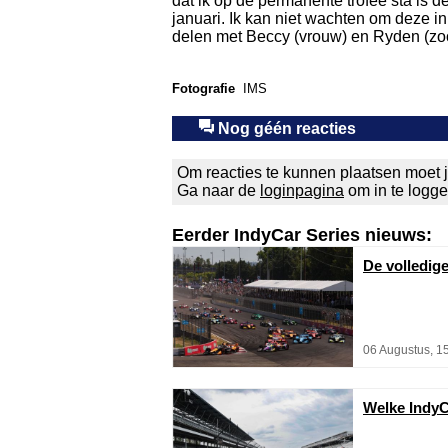
dat ik op de permanente trofee sta is
januari. Ik kan niet wachten om deze i
delen met Beccy (vrouw) en Ryden (zo
Fotografie
IMS
Nog géén reacties
Om reacties te kunnen plaatsen moet j
Ga naar de
loginpagina
om in te logg
Eerder IndyCar Series nieuws:
De volledig
06 Augustus, 1
Welke IndyC