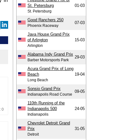
’ in
St. Petersburg
01-03
St. Petersburg
Good Ranchers 250
07-03
Phoenix Raceway
Java House Grand Prix
of Arlington
15-03
Arlington
Alabama Indy Grand Prix
29-03
Barber Motorsports Park
Acura Grand Prix of Long
Beach
19-04
Long Beach
Sonsio Grand Prix
09-05
Indianapolis Road Course
110th Running of the
Indianapolis 500
24-05
: 0
Indianapolis
Chevrolet Detroit Grand
Prix
31-05
Detroit