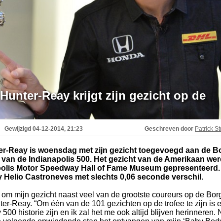
Hunter-Reay krijgt zijn gezicht op de
Gewijzigd
04-12-2014, 21:23
Geschreven door
Patrick St
er-Reay is woensdag met zijn gezicht toegevoegd aan de B
e van de Indianapolis 500. Het gezicht van de Amerikaan we
apolis Motor Speedway Hall of Fame Museum gepresenteerd.
 Helio Castroneves met slechts 0,06 seconde verschil.
 om mijn gezicht naast veel van de grootste coureurs op de Bor
ter-Reay. “Om één van de 101 gezichten op de trofee te zijn is 
 500 historie zijn en ik zal het me ook altijd blijven herinneren.