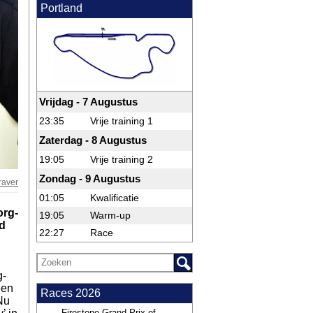
Portland
Vrijdag - 7 Augustus
23:35
Vrije training 1
Zaterdag - 8 Augustus
19:05
Vrije training 2
Zondag - 9 Augustus
raver
01:05
Kwalificatie
org-
19:05
Warm-up
rd
22:27
Race
g-
een
Races 2026
 Nu
Firestone Grand Prix of