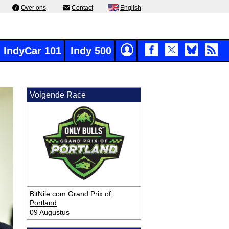
Over ons
Contact
English
IndyCar 101
Indy 500
Volgende Race
BitNile.com Grand Prix of
Portland
09 Augustus