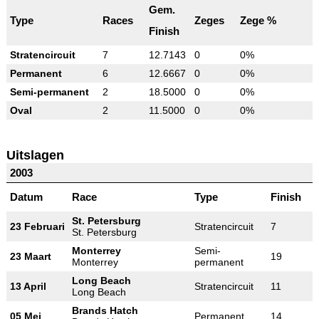
Gem.
Type
Races
Zeges
Zege %
Finish
Stratencircuit
7
12.7143
0
0%
Permanent
6
12.6667
0
0%
Semi-permanent
2
18.5000
0
0%
Oval
2
11.5000
0
0%
Uitslagen
2003
Datum
Race
Type
Finish
St. Petersburg
23 Februari
Stratencircuit
7
St. Petersburg
Monterrey
Semi-
23 Maart
19
Monterrey
permanent
Long Beach
13 April
Stratencircuit
11
Long Beach
Brands Hatch
05 Mei
Permanent
14