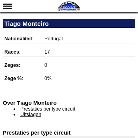
Nieuws
Tiago Monteiro
Kalender
Uitslagen
Nationaliteit:
Portugal
Standen
Races:
17
Coureurs
Zeges:
0
Teams
Zege %:
0%
IndyCar 101
Indy 500
English
Over Tiago Monteiro
Prestaties per type circuit
Uitslagen
Prestaties per type circuit