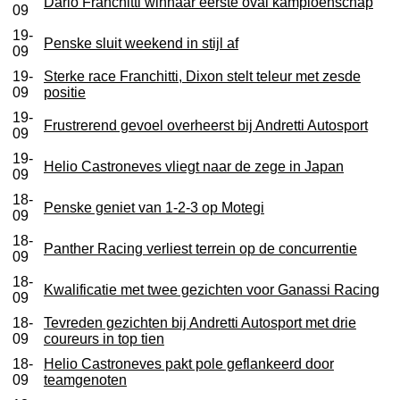
Dario Franchitti winnaar eerste oval kampioenschap
09
19-
Penske sluit weekend in stijl af
09
19-
Sterke race Franchitti, Dixon stelt teleur met zesde
09
positie
19-
Frustrerend gevoel overheerst bij Andretti Autosport
09
19-
Helio Castroneves vliegt naar de zege in Japan
09
18-
Penske geniet van 1-2-3 op Motegi
09
18-
Panther Racing verliest terrein op de concurrentie
09
18-
Kwalificatie met twee gezichten voor Ganassi Racing
09
18-
Tevreden gezichten bij Andretti Autosport met drie
09
coureurs in top tien
18-
Helio Castroneves pakt pole geflankeerd door
09
teamgenoten