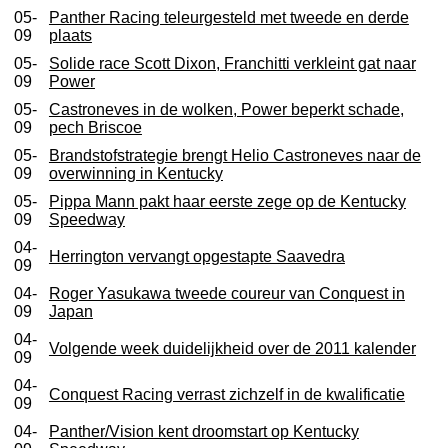
05-
Panther Racing teleurgesteld met tweede en derde
09
plaats
05-
Solide race Scott Dixon, Franchitti verkleint gat naar
09
Power
05-
Castroneves in de wolken, Power beperkt schade,
09
pech Briscoe
05-
Brandstofstrategie brengt Helio Castroneves naar de
09
overwinning in Kentucky
05-
Pippa Mann pakt haar eerste zege op de Kentucky
09
Speedway
04-
Herrington vervangt opgestapte Saavedra
09
04-
Roger Yasukawa tweede coureur van Conquest in
09
Japan
04-
Volgende week duidelijkheid over de 2011 kalender
09
04-
Conquest Racing verrast zichzelf in de kwalificatie
09
04-
Panther/Vision kent droomstart op Kentucky