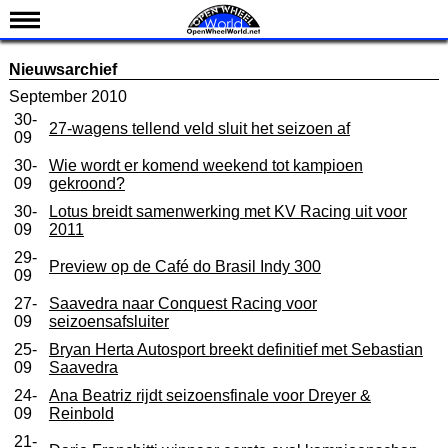
Nieuws
Nieuwsarchief
Kalender
September 2010
30-
Uitslagen
27-wagens tellend veld sluit het seizoen af
09
Standen
30-
Wie wordt er komend weekend tot kampioen
09
gekroond?
Coureurs
30-
Lotus breidt samenwerking met KV Racing uit voor
Teams
09
2011
IndyCar 101
29-
Preview op de Café do Brasil Indy 300
09
Indy 500
27-
Saavedra naar Conquest Racing voor
09
seizoensafsluiter
English
25-
Bryan Herta Autosport breekt definitief met Sebastian
09
Saavedra
24-
Ana Beatriz rijdt seizoensfinale voor Dreyer &
09
Reinbold
21-