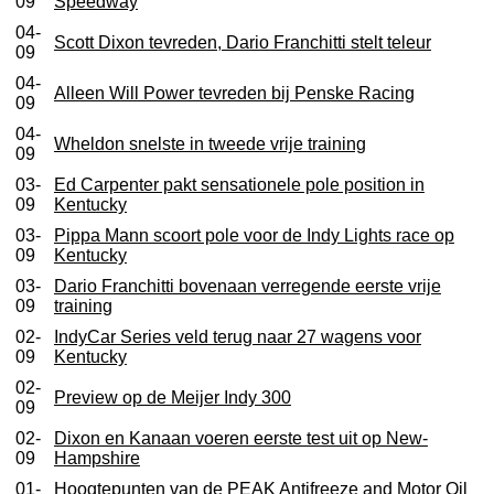
09
Speedway
04-
Scott Dixon tevreden, Dario Franchitti stelt teleur
09
04-
Alleen Will Power tevreden bij Penske Racing
09
04-
Wheldon snelste in tweede vrije training
09
03-
Ed Carpenter pakt sensationele pole position in
09
Kentucky
03-
Pippa Mann scoort pole voor de Indy Lights race op
09
Kentucky
03-
Dario Franchitti bovenaan verregende eerste vrije
09
training
02-
IndyCar Series veld terug naar 27 wagens voor
09
Kentucky
02-
Preview op de Meijer Indy 300
09
02-
Dixon en Kanaan voeren eerste test uit op New-
09
Hampshire
01-
Hoogtepunten van de PEAK Antifreeze and Motor Oil