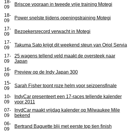
18-
Briscoe vooraan in tweede vrije training Motegi
09
18-
Power snelste tijdens openingstraining Motegi
09
17-
Bezoekersrecord verwacht in Motegi
09
17-
Takuma Sato krijgt dit weekend steun van Oriol Servia
09
17-
25 wagens tellend veld maakt de oversteek naar
09
Japan
16-
Preview op de Indy Japan 300
09
15-
Sarah Fisher toont roze helm voor seizoensfinale
09
10-
IndyCar presenteert een 17-races tellende kalender
09
voor 2011
07-
InydCar maakt vrijdag kalender op Milwaukee Mile
09
bekend
06-
Bertrand Baguette blij met eerste top tien finish
09